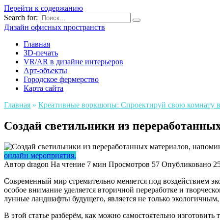
Перейти к содержанию
Search for:
Дизайн офисных пространств
Главная
3D-печать
VR/AR в дизайне интерьеров
Арт-объекты
Городское фермерство
Карта сайта
Главная
»
Креативные воркшопы: Спроектируй свою комнату в с
Создай светильники из переработанны
онлайн мероприятия.
Автор
dragon
На чтение
7 мин
Просмотров
57
Опубликовано
2
Современный мир стремительно меняется под воздействием эко
особое внимание уделяется вторичной переработке и творческ
лунные ландшафты будущего, является не только экологичным
В этой статье разберём, как можно самостоятельно изготовить 