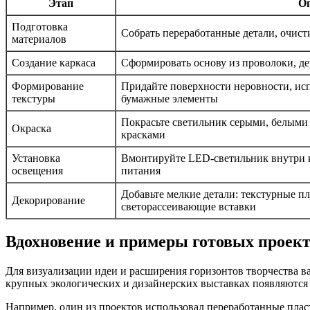
Этап
Оп
Подготовка
Собрать переработанные детали, очист
материалов
Создание каркаса
Сформировать основу из проволоки, де
Формирование
Придайте поверхности неровности, исп
текстуры
бумажные элементы
Покрасьте светильник серыми, белыми
Окраска
красками
Установка
Вмонтируйте LED-светильник внутри к
освещения
питания
Добавьте мелкие детали: текстурные п
Декорирование
светорассеивающие вставки
Вдохновение и примеры готовых проек
Для визуализации идеи и расширения горизонтов творчества 
крупных экологических и дизайнерских выставках появляются
Например, один из проектов использовал переработанные пла