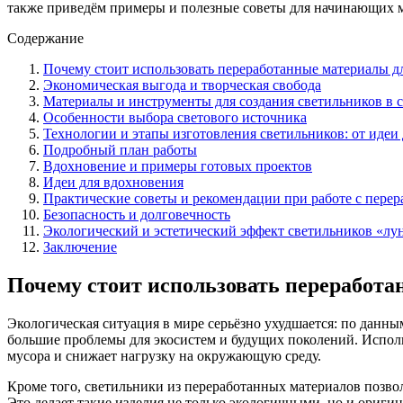
также приведём примеры и полезные советы для начинающих м
Содержание
Почему стоит использовать переработанные материалы д
Экономическая выгода и творческая свобода
Материалы и инструменты для создания светильников в 
Особенности выбора светового источника
Технологии и этапы изготовления светильников: от идеи
Подробный план работы
Вдохновение и примеры готовых проектов
Идеи для вдохновения
Практические советы и рекомендации при работе с пере
Безопасность и долговечность
Экологический и эстетический эффект светильников «л
Заключение
Почему стоит использовать переработа
Экологическая ситуация в мире серьёзно ухудшается: по данны
большие проблемы для экосистем и будущих поколений. Испол
мусора и снижает нагрузку на окружающую среду.
Кроме того, светильники из переработанных материалов позвол
Это делает такие изделия не только экологичными, но и ориг