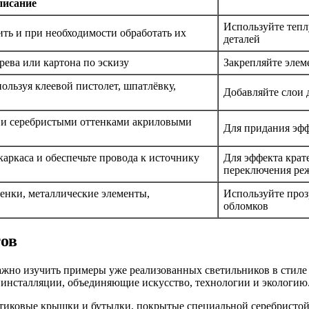
исание
Используйте тепл
ить и при необходимости обработать их
деталей
рева или картона по эскизу
Закрепляйте элем
ользуя клеевой пистолет, шпатлёвку,
Добавляйте слои 
 и серебристыми оттенками акриловыми
Для придания эфф
аркаса и обеспечьте провода к источнику
Для эффекта крат
переключения ре
ленки, металлические элементы,
Используйте про
обломков
тов
важно изучить примеры уже реализованных светильников в стил
 инсталляции, объединяющие искусство, технологии и экологию
стиковые крышки и бутылки, покрытые специальной серебристой