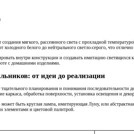
а
оздания мягкого, рассеянного света с прохладной температурой
 холодного белого до нейтрального светло-серого, что отлично 
ровать внутри конструкции и создавать имитацию светящихся кр
боте с домашними изделиями.
льников: от идеи до реализации
 тщательного планирования и понимания последовательности де
е каркаса, обработка поверхности, установка освещения и деко
 может быть круглая лампа, имитирующая Луну, или абстрактна
ми элементами и цветовой палитрой.