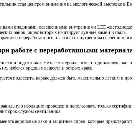
тильник стал центром внимания на экологической выставке в Е
ванными впадинами, освещёнными внутренними LED-светодиода
ческих банок, окрас которых имитирует лунные камни и пыль.
зрачного переработанного пластика с внутренним свечением, и
при работе с переработанными материал
тности и подготовки. Не все материалы имеют одинаковую эколо
 их, избегая вредных веществ и острых краёв.
уется подвесить, каркас должен быть максимально лёгким и про
 правильную изоляцию проводов и использовать только сертифи
лит срок службы светильника.
енять акриловые лаки и защитные спреи, которые предотвратят