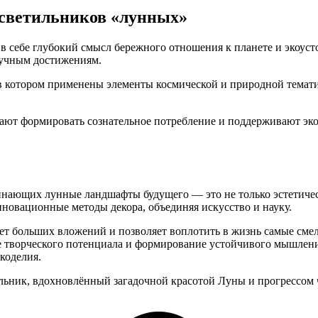
 светильников «лунных»
 в себе глубокий смысл бережного отношения к планете и экоу
аучным достижениям.
в котором применены элементы космической и природной темати
гают формировать сознательное потребление и поддерживают эк
нающих лунные ландшафты будущего — это не только эстетическ
новационные методы декора, объединяя искусство и науку.
ет больших вложений и позволяет воплотить в жизнь самые сме
е творческого потенциала и формирование устойчивого мышлени
коделия.
льник, вдохновлённый загадочной красотой Луны и прогрессом 