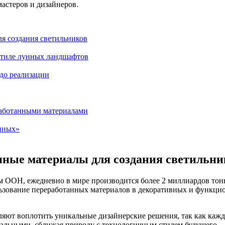
астеров и дизайнеров.
ля создания светильников
стиле лунных ландшафтов
 до реализации
работанными материалами
унных»
нные материалы для создания светильни
м ООН, ежедневно в мире производится более 2 миллиардов тонн
ьзование переработанных материалов в декоративных и функци
яют воплотить уникальные дизайнерские решения, так как кажды
инальными, сближая природу с технологичным стилем будущего.