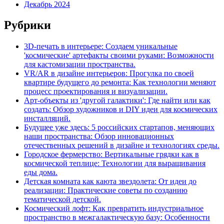
Декабрь 2024
Рубрики
3D-печать в интерьере: Создаем уникальные
'космические' артефакты своими руками: Возможности
для кастомизации пространства.
VR/AR в дизайне интерьеров: Прогулка по своей
квартире будущего до ремонта: Как технологии меняют
процесс проектирования и визуализации.
Арт-объекты из 'другой галактики': Где найти или как
создать: Обзор художников и DIY идеи для космических
инсталляций.
Будущее уже здесь: 5 российских стартапов, меняющих
наши пространства: Обзор инновационных
отечественных решений в дизайне и технологиях среды.
Городское фермерство: Вертикальные грядки как в
космической теплице: Технологии для выращивания
еды дома.
Детская комната как каюта звездолета: От идеи до
реализации: Практические советы по созданию
тематической детской.
Космический лофт: Как превратить индустриальное
пространство в межгалактическую базу: Особенности