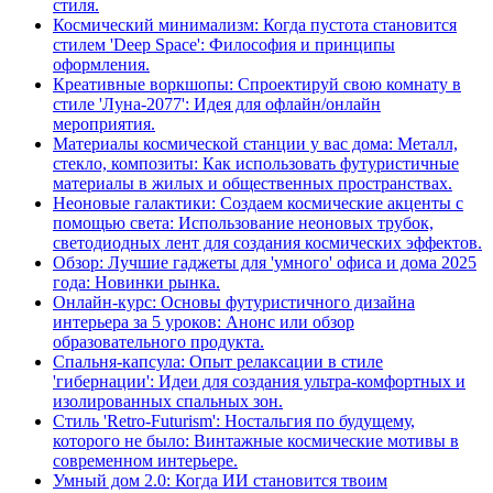
стиля.
Космический минимализм: Когда пустота становится
стилем 'Deep Space': Философия и принципы
оформления.
Креативные воркшопы: Спроектируй свою комнату в
стиле 'Луна-2077': Идея для офлайн/онлайн
мероприятия.
Материалы космической станции у вас дома: Металл,
стекло, композиты: Как использовать футуристичные
материалы в жилых и общественных пространствах.
Неоновые галактики: Создаем космические акценты с
помощью света: Использование неоновых трубок,
светодиодных лент для создания космических эффектов.
Обзор: Лучшие гаджеты для 'умного' офиса и дома 2025
года: Новинки рынка.
Онлайн-курс: Основы футуристичного дизайна
интерьера за 5 уроков: Анонс или обзор
образовательного продукта.
Спальня-капсула: Опыт релаксации в стиле
'гибернации': Идеи для создания ультра-комфортных и
изолированных спальных зон.
Стиль 'Retro-Futurism': Ностальгия по будущему,
которого не было: Винтажные космические мотивы в
современном интерьере.
Умный дом 2.0: Когда ИИ становится твоим