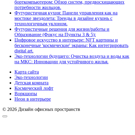
борткомпьютером: Обзор систем, предвосхищающих
потребности жильцов.
Футуристичная кухня: Панели управления как на
мостике звездолета: Тренды в дизайне кухонь с
технологичным уклоном.
Футуристичные решения для жизни/работы и
Образование (Фокус на Пункты 3 & 5):
Цифровое искусство в интерьере: NFT картины и
бесконечные 'космические' экраны: Как интегрировать
digital art.
Эко-технологии будущего: Очистка воздуха и воды как
на МКС: Инновации для устойчивого жилья.
Карта сайта
Эко-технологии
Детская комната
Космический лофт
Воркшопы
Неон в интерьере
© 2026 Дизайн офисных пространств