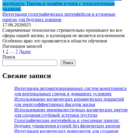
звездолета: Тренды в дизайне кухонь с технологичным
уклоном.
Интеграция голографических интерфейсов в кухонные
панели для будущих поваров
17.06.2026
0
25
Современные технологии стремительно проникают во все
сферы нашей жизни, и кулинария не является исключением.
Особенно ярко это проявляется в области обучения
Пагинация записей
1
2
…
7
Далее
Поиск
Поиск
Свежие записи
Интеграция автоматизированных систем мониторинга
для вертикальных грядок в домашних условиях
Использование космических керамических покрытий
для энергоэффективных фасадов жилья
Использование минималистичных космических цветов
для создания глубокой эстетики пустоты
Голографические интерфейсы и сенсорные панели:
будущее управления кухней без физических кнопок
Интеграция космических композитов для создания