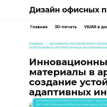
Перейти
Дизайн офисных п
к
содержанию
Главная
3D-печать
VR/AR в д
ГЛАВНАЯ
»
МАТЕРИАЛЫ КОСМИЧЕСКОЙ СТАНЦИИ 
ИСПОЛЬЗОВАТЬ ФУТУРИСТИЧНЫЕ МАТЕРИАЛЫ В 
Инновационны
материалы в а
создание усто
адаптивных ин
МАТЕРИАЛЫ КОСМИЧЕСКОЙ СТАНЦИИ У ВАС ДОМ
ФУТУРИСТИЧНЫЕ МАТЕРИАЛЫ В ЖИЛЫХ И ОБЩЕ