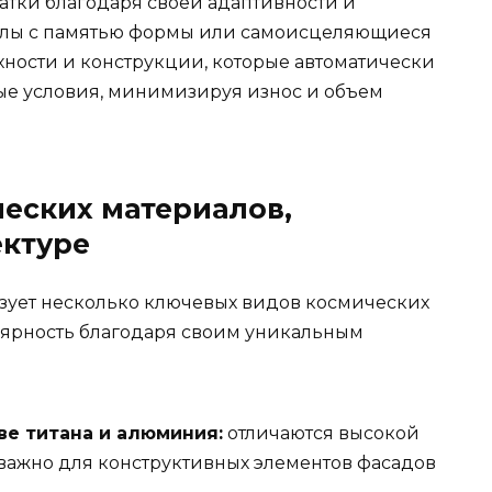
атки благодаря своей адаптивности и
алы с памятью формы или самоисцеляющиеся
хности и конструкции, которые автоматически
ые условия, минимизируя износ и объем
еских материалов,
ектуре
зует несколько ключевых видов космических
лярность благодаря своим уникальным
ве титана и алюминия:
отличаются высокой
 важно для конструктивных элементов фасадов