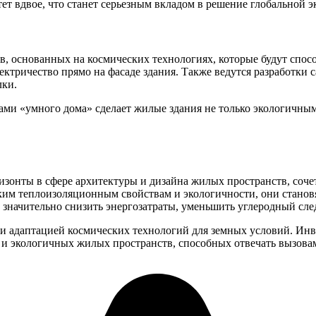
ет вдвое, что станет серьезным вкладом в решение глобальной 
 основанных на космических технологиях, которые будут спосо
лектричество прямо на фасаде здания. Также ведутся разработк
лки.
ами «умного дома» сделает жилые здания не только экологичн
онты в сфере архитектуры и дизайна жилых пространств, сочет
соким теплоизоляционным свойствам и экологичности, они стан
 значительно снизить энергозатраты, уменьшить углеродный сле
 и адаптацией космических технологий для земных условий. Ин
 и экологичных жилых пространств, способных отвечать вызова