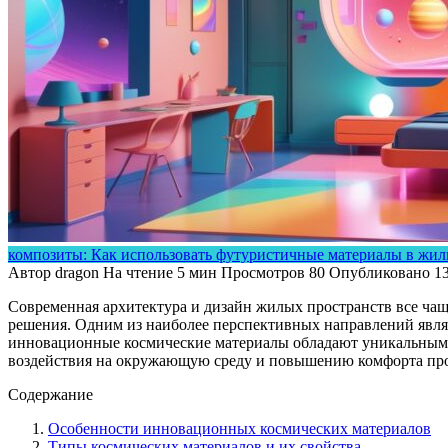
композиты: Как использовать футуристичные материалы в жил
Автор
dragon
На чтение
5 мин
Просмотров
80
Опубликовано
1
Современная архитектура и дизайн жилых пространств все ча
решения. Одним из наиболее перспективных направлений являе
инновационные космические материалы обладают уникальными 
воздействия на окружающую среду и повышению комфорта пр
Содержание
Особенности инновационных космических материалов
Типы космических материалов и их свойства