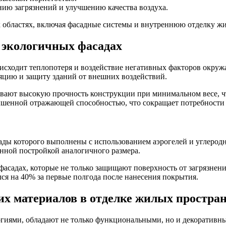
ию загрязнений и улучшению качества воздуха.
 областях, включая фасадные системы и внутреннюю отделку ж
 экологичных фасадах
оисходит теплопотеря и воздействие негативных факторов окру
яцию и защиту зданий от внешних воздействий.
ивают высокую прочность конструкции при минимальном весе, ч
шенной отражающей способностью, что сокращает потребности
ады которого выполнены с использованием аэрогелей и углеродн
нной постройкой аналогичного размера.
адах, которые не только защищают поверхность от загрязнений,
ся на 40% за первые полгода после нанесения покрытия.
х материалов в отделке жилых простра
иями, обладают не только функциональными, но и декоративным