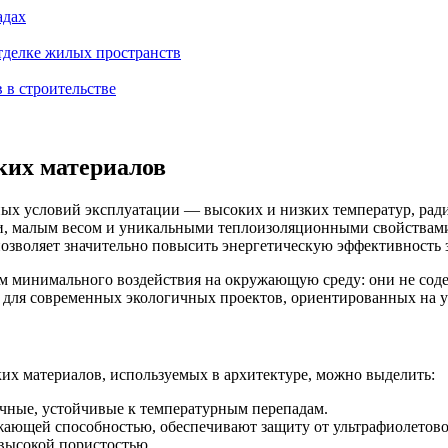
адах
тделке жилых пространств
 в строительстве
ких материалов
ых условий эксплуатации — высоких и низких температур, ради
и, малым весом и уникальными теплоизоляционными свойствами,
позволяет значительно повысить энергетическую эффективность 
том минимального воздействия на окружающую среду: они не со
 для современных экологичных проектов, ориентированных на у
их материалов, используемых в архитектуре, можно выделить:
чные, устойчивые к температурным перепадам.
ающей способностью, обеспечивают защиту от ультрафиолетово
высокой пористостью.