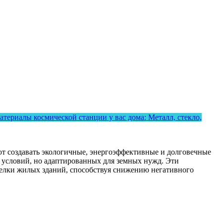
атериалы космической станции у вас дома: Металл, стекло,
т создавать экологичные, энергоэффективные и долговечные
 условий, но адаптированных для земных нужд. Эти
елки жилых зданий, способствуя снижению негативного