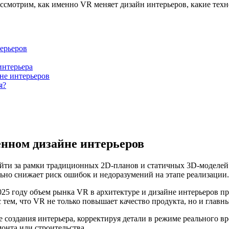
ассмотрим, как именно VR меняет дизайн интерьеров, какие техн
терьеров
интерьера
не интерьеров
я?
енном дизайне интерьеров
выйти за рамки традиционных 2D-планов и статичных 3D-моделе
льно снижает риск ошибок и недоразумений на этапе реализации.
025 году объем рынка VR в архитектуре и дизайне интерьеров пр
 тем, что VR не только повышает качество продукта, но и глав
 создания интерьера, корректируя детали в режиме реального в
онта или строительства.