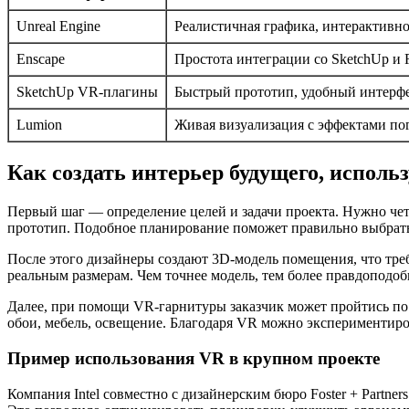
Unreal Engine
Реалистичная графика, интерактивн
Enscape
Простота интеграции со SketchUp и 
SketchUp VR-плагины
Быстрый прототип, удобный интерф
Lumion
Живая визуализация с эффектами пог
Как создать интерьер будущего, исполь
Первый шаг — определение целей и задачи проекта. Нужно чет
прототип. Подобное планирование поможет правильно выбрать
После этого дизайнеры создают 3D-модель помещения, что треб
реальным размерам. Чем точнее модель, тем более правдоподо
Далее, при помощи VR-гарнитуры заказчик может пройтись по п
обои, мебель, освещение. Благодаря VR можно экспериментиро
Пример использования VR в крупном проекте
Компания Intel совместно с дизайнерским бюро Foster + Partne