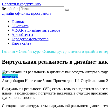
Перейти к содержанию
Search for:
Дизайн офисных пространств
Главная
3D-печать
VR/AR в дизайне интерьеров
Арт-объекты
Городское фермерство
Карта сайта
Главная
»
Онлайн-курс: Основы футуристичного дизайна интерь
Виртуальная реальность в дизайне: как
продукта.
Автор
dragon
На чтение
5 мин
Просмотров
111
Опубликовано
2
Виртуальная реальность (VR) стремительно внедряется во все
планы, а полноценно погружать заказчика в будущее пространс
функциональности.
Сегодняшние инструменты виртуальной реальности дают возмож