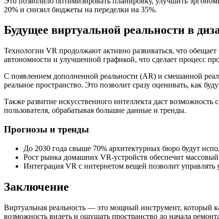
Это позволило оптимизировать планировку, улучшить эргономик
20% и снизил бюджеты на переделки на 35%.
Будущее виртуальной реальности в диз
Технологии VR продолжают активно развиваться, что обещает 
автономности и улучшенной графикой, что сделает процесс про
С появлением дополненной реальности (AR) и смешанной реал
реальное пространство. Это позволит сразу оценивать, как бу
Также развитие искусственного интеллекта даст возможность
пользователя, обрабатывая большие данные и тренды.
Прогнозы и тренды
До 2030 года свыше 70% архитектурных бюро будут испо
Рост рынка домашних VR-устройств обеспечит массовый 
Интеграция VR с интернетом вещей позволит управлять 
Заключение
Виртуальная реальность — это мощный инструмент, который кар
возможность видеть и ощущать пространство до начала ремонт