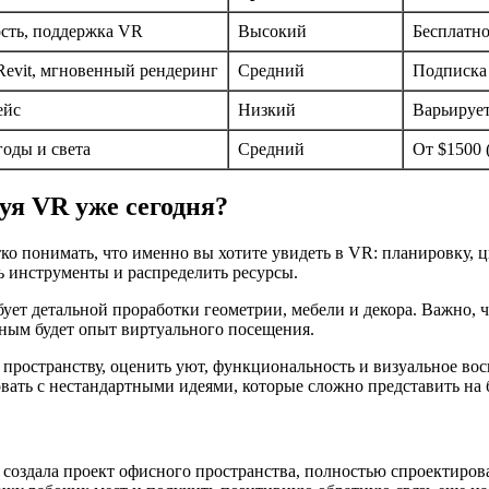
ость, поддержка VR
Высокий
Бесплатно
Revit, мгновенный рендеринг
Средний
Подписка 
ейс
Низкий
Варьирует
оды и света
Средний
От $1500 
зуя VR уже сегодня?
ко понимать, что именно вы хотите увидеть в VR: планировку,
 инструменты и распределить ресурсы.
ует детальной проработки геометрии, мебели и декора. Важно, 
бным будет опыт виртуального посещения.
ространству, оценить уют, функциональность и визуальное восп
вать с нестандартными идеями, которые сложно представить на 
rs создала проект офисного пространства, полностью спроектиро