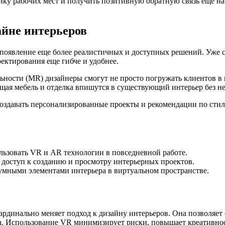
у рабочих мест и получить позитивную обратную связь еще на э
айне интерьеров
появление еще более реалистичных и доступных решений. Уже с
ектирования еще гибче и удобнее.
ьности (MR) дизайнеры смогут не просто погружать клиентов в
дущая мебель и отделка впишутся в существующий интерьер без н
 создавать персонализированные проекты и рекомендации по сти
льзовать VR и AR технологии в повседневной работе.
доступ к созданию и просмотру интерьерных проектов.
умными элементами интерьера в виртуальном пространстве.
динально меняет подход к дизайну интерьеров. Она позволяет с
а. Использование VR минимизирует риски, повышает креативнос