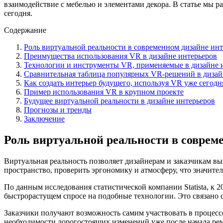
взаимодействие с мебелью и элементами декора. В статье мы р
сегодня.
Содержание
Роль виртуальной реальности в современном дизайне ин
Преимущества использования VR в дизайне интерьеров
Технологии и инструменты VR, применяемые в дизайне 
Сравнительная таблица популярных VR-решений в дизай
Как создать интерьер будущего, используя VR уже сегодн
Пример использования VR в крупном проекте
Будущее виртуальной реальности в дизайне интерьеров
Прогнозы и тренды
Заключение
Роль виртуальной реальности в соврем
Виртуальная реальность позволяет дизайнерам и заказчикам 
пространство, проверить эргономику и атмосферу, что значите
По данным исследования статистической компании Statista, к 2
быстрорастущем спросе на подобные технологии. Это связано с
Заказчики получают возможность самим участвовать в процессе
необходимости дорогостоящих изменений уже после начала рем