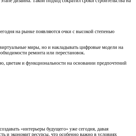
тапе дизайна. Такой подход сократил сроки строительства на
егодня на рынке появляются очки с высокой степенью
 виртуальные миры, но и накладывать цифровые модели на
еобходимости ремонта или перестановок.
лю, цветам и функциональности на основании предпочтений
оздавать «интерьеры будущего» уже сегодня, давая
ть и экономит ресурсы, что особенно важно в условиях