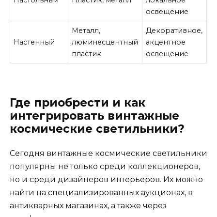
Настольный
Пластик, металл
локальное
к
освещение
к
Металл,
Декоративное,
З
Настенный
люминесцентный
акцентное
с
пластик
освещение
а
Где приобрести и как
интегрировать винтажные
космические светильники?
Сегодня винтажные космические светильники
популярны не только среди коллекционеров,
но и среди дизайнеров интерьеров. Их можно
найти на специализированных аукционах, в
антикварных магазинах, а также через