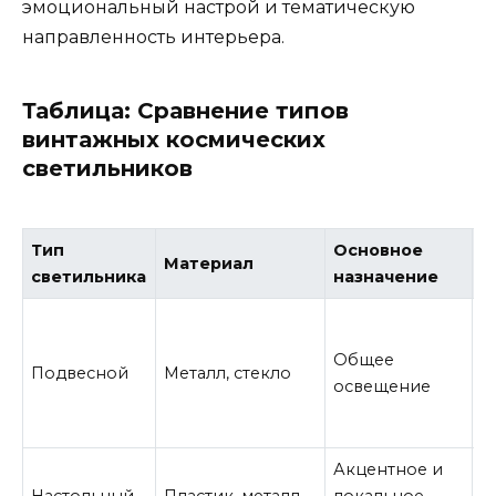
эмоциональный настрой и тематическую
направленность интерьера.
Таблица: Сравнение типов
винтажных космических
светильников
Тип
Основное
Материал
С
светильника
назначение
О
ф
Общее
Подвесной
Металл, стекло
н
освещение
л
т
Акцентное и
Р