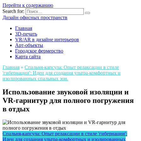
Перейти к содержанию
Search for:
Дизайн офисных пространств
Главная
3D-печать
VR/AR в дизайне интерьеров
Арт-объекты
Городское фермерство
Карта сайта
Главная
»
Спальня-капсула: Опыт релаксации в стиле
'гибернации': Идеи для создания ультра-комфортных и
изолированных спальных зон.
Использование звуковой изоляции и
VR-гарнитур для полного погружения
в отдых
Спальня-капсула: Опыт релаксации в стиле 'гибернации':
Идеи для создания ультра-комфортных и изолированных