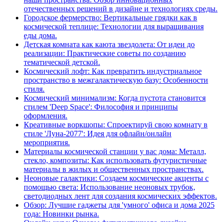
отечественных решений в дизайне и технологиях среды.
Городское фермерство: Вертикальные грядки как в
космической теплице: Технологии для выращивания
еды дома.
Детская комната как каюта звездолета: От идеи до
реализации: Практические советы по созданию
тематической детской.
Космический лофт: Как превратить индустриальное
пространство в межгалактическую базу: Особенности
стиля.
Космический минимализм: Когда пустота становится
стилем 'Deep Space': Философия и принципы
оформления.
Креативные воркшопы: Спроектируй свою комнату в
стиле 'Луна-2077': Идея для офлайн/онлайн
мероприятия.
Материалы космической станции у вас дома: Металл,
стекло, композиты: Как использовать футуристичные
материалы в жилых и общественных пространствах.
Неоновые галактики: Создаем космические акценты с
помощью света: Использование неоновых трубок,
светодиодных лент для создания космических эффектов.
Обзор: Лучшие гаджеты для 'умного' офиса и дома 2025
года: Новинки рынка.