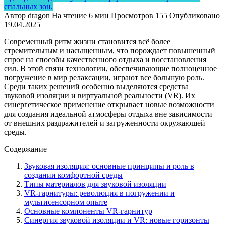
спальных зон.
Автор
dragon
На чтение
6 мин
Просмотров
155
Опубликовано
19.04.2025
Современный ритм жизни становится всё более
стремительным и насыщенным, что порождает повышенный
спрос на способы качественного отдыха и восстановления
сил. В этой связи технологии, обеспечивающие полноценное
погружение в мир релаксации, играют все большую роль.
Среди таких решений особенно выделяются средства
звуковой изоляции и виртуальной реальности (VR). Их
синергетическое применение открывает новые возможности
для создания идеальной атмосферы отдыха вне зависимости
от внешних раздражителей и загруженности окружающей
среды.
Содержание
Звуковая изоляция: основные принципы и роль в
создании комфортной среды
Типы материалов для звуковой изоляции
VR-гарнитуры: революция в погружении и
мультисенсорном опыте
Основные компоненты VR-гарнитур
Синергия звуковой изоляции и VR: новые горизонты