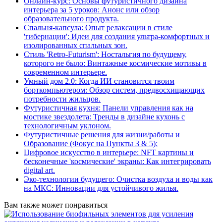
Онлайн-курс: Основы футуристичного дизайна
интерьера за 5 уроков: Анонс или обзор
образовательного продукта.
Спальня-капсула: Опыт релаксации в стиле
'гибернации': Идеи для создания ультра-комфортных и
изолированных спальных зон.
Стиль 'Retro-Futurism': Ностальгия по будущему,
которого не было: Винтажные космические мотивы в
современном интерьере.
Умный дом 2.0: Когда ИИ становится твоим
борткомпьютером: Обзор систем, предвосхищающих
потребности жильцов.
Футуристичная кухня: Панели управления как на
мостике звездолета: Тренды в дизайне кухонь с
технологичным уклоном.
Футуристичные решения для жизни/работы и
Образование (Фокус на Пункты 3 & 5):
Цифровое искусство в интерьере: NFT картины и
бесконечные 'космические' экраны: Как интегрировать
digital art.
Эко-технологии будущего: Очистка воздуха и воды как
на МКС: Инновации для устойчивого жилья.
Вам также может понравиться