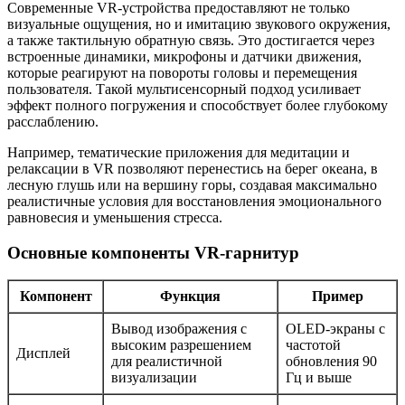
Современные VR-устройства предоставляют не только
визуальные ощущения, но и имитацию звукового окружения,
а также тактильную обратную связь. Это достигается через
встроенные динамики, микрофоны и датчики движения,
которые реагируют на повороты головы и перемещения
пользователя. Такой мультисенсорный подход усиливает
эффект полного погружения и способствует более глубокому
расслаблению.
Например, тематические приложения для медитации и
релаксации в VR позволяют перенестись на берег океана, в
лесную глушь или на вершину горы, создавая максимально
реалистичные условия для восстановления эмоционального
равновесия и уменьшения стресса.
Основные компоненты VR-гарнитур
Компонент
Функция
Пример
Вывод изображения с
OLED-экраны с
высоким разрешением
частотой
Дисплей
для реалистичной
обновления 90
визуализации
Гц и выше