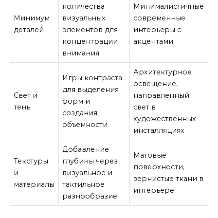
количества
Минималистичные
Минимум
визуальных
современные
деталей
элементов для
интерьеры с
концентрации
акцентами
внимания
Архитектурное
Игры контраста
освещение,
для выделения
Свет и
направленный
форм и
тень
свет в
создания
художественных
объемности
инсталляциях
Добавление
Матовые
Текстуры
глубины через
поверхности,
и
визуальное и
зернистые ткани в
материалы
тактильное
интерьере
разнообразие