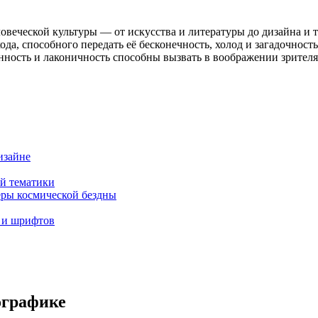
овеческой культуры — от искусства и литературы до дизайна и т
дхода, способного передать её бесконечность, холод и загадочно
ность и лаконичность способны вызвать в воображении зрител
изайне
й тематики
еры космической бездны
 и шрифтов
ографике