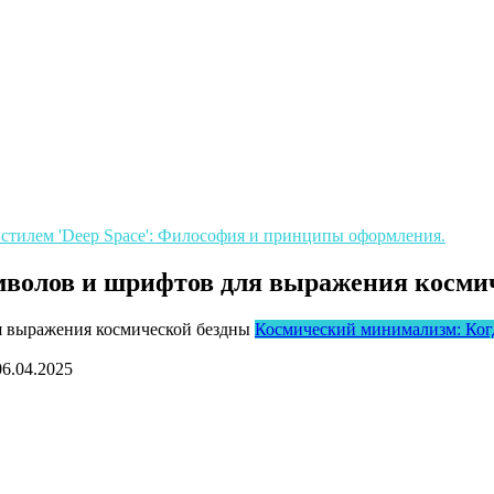
 стилем 'Deep Space': Философия и принципы оформления.
волов и шрифтов для выражения косми
Космический минимализм: Когда
06.04.2025