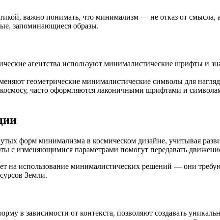
тикой, важно понимать, что минимализм — не отказ от смысла, а
тые, запоминающиеся образы.
ческие агентства используют минималистические шрифты и зн
еняют геометрические минималистические символы для наглядно
осмосу, часто оформляются лаконичными шрифтами и символами
ции
утых форм минимализма в космическом дизайне, учитывая разви
ы с изменяющимися параметрами помогут передавать движение 
ет на использование минималистических решений — они требуют
есурсов Земли.
рму в зависимости от контекста, позволяют создавать уникаль