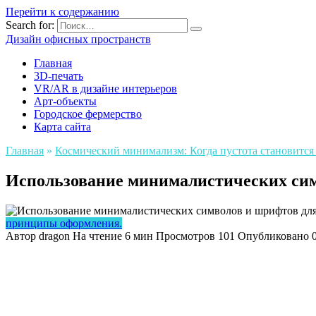
Перейти к содержанию
Search for:
Дизайн офисных пространств
Главная
3D-печать
VR/AR в дизайне интерьеров
Арт-объекты
Городское фермерство
Карта сайта
Главная
»
Космический минимализм: Когда пустота становится
Использование минималистических сим
принципы оформления.
Автор
dragon
На чтение
6 мин
Просмотров
101
Опубликовано