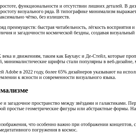
ростоте, функциональности и отсутствии лишних деталей. В ди
простоту визуального ряда. В типографике минимализм выражае
ксимально чётко, без излишеств.
яд преимуществ: быстрая читабельность, лёгкость восприятия и
личия и загадочности космической бездны, создавая визуальный 
века и движениям, таким как Баухаус и Де-Стейл, которые про
й, минималистические шрифты стали популярны в веб-дизайне,
ей Adobe в 2022 году, более 65% дизайнеров указывают на испо
ремлении к ясности и современности визуального языка.
имализме
е и загадочное пространство между звёздами и галактиками. Пе
бой простые геометрические фигуры или абстрактные формы. На
зображения, что особенно важно при отображении концептов, с
медитативного погружения в космос.