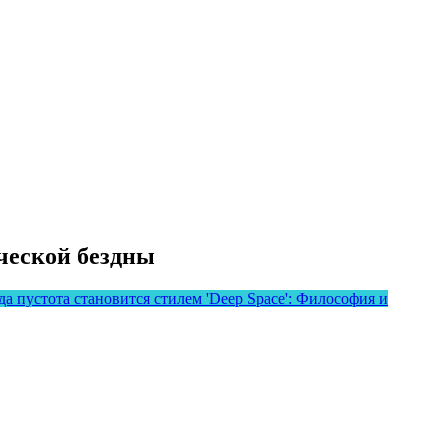
ческой бездны
 пустота становится стилем 'Deep Space': Философия и