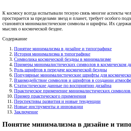
К космосу всегда испытывали тесную связь многие аспекты чел
простирается за пределами звезд и планет, требует особого по
становятся минималистические символы и шрифты. Их сдержан
мыслях о космической бездне.
Содержание
Понятие минимализма в дизайне и типографике
История минимализма в типографике
Символика космической бездны в минимализме
Примеры минималистических символов в космическом д
Роль шрифтов в передаче космической бездны
Популярные минималистические шрифты для космическо
Взаимодействие символов и шрифтов в создании атмосф
Статистические данные по восприятию дизайна
Практическое применение минималистических символов
Пример практического применения
Перспективы развития и новые тенденции
Новые инструменты и инновации
Заключение
Понятие минимализма в дизайне и тип