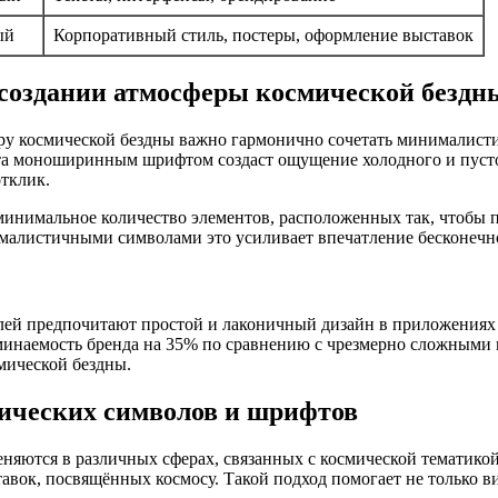
ый
Корпоративный стиль, постеры, оформление выставок
 создании атмосферы космической бездн
еру космической бездны важно гармонично сочетать минималист
та моноширинным шрифтом создаст ощущение холодного и пусто
тклик.
инимальное количество элементов, расположенных так, чтобы п
малистичными символами это усиливает впечатление бесконечно
лей предпочитают простой и лаконичный дизайн в приложениях и
инаемость бренда на 35% по сравнению с чрезмерно сложными 
мической бездны.
ических символов и шрифтов
ются в различных сферах, связанных с космической тематикой
авок, посвящённых космосу. Такой подход помогает не только ви