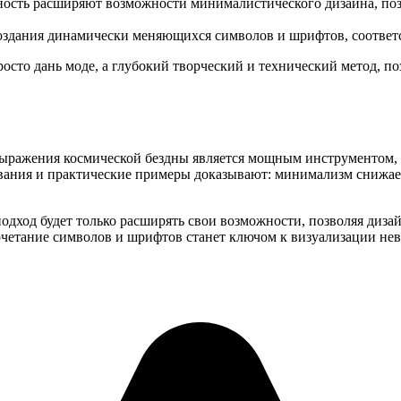
ность расширяют возможности минималистического дизайна, поз
оздания динамически меняющихся символов и шрифтов, соответ
росто дань моде, а глубокий творческий и технический метод,
ражения космической бездны является мощным инструментом, с
дования и практические примеры доказывают: минимализм снижа
ход будет только расширять свои возможности, позволяя дизай
сочетание символов и шрифтов станет ключом к визуализации не