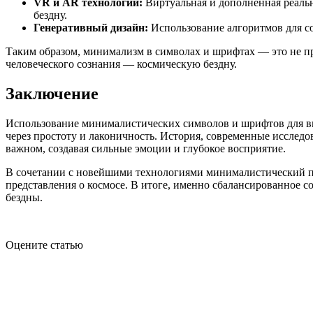
VR и AR технологии:
Виртуальная и дополненная реаль
бездну.
Генеративный дизайн:
Использование алгоритмов для с
Таким образом, минимализм в символах и шрифтах — это не п
человеческого сознания — космическую бездну.
Заключение
Использование минималистических символов и шрифтов для вы
через простоту и лаконичность. История, современные иссле
важном, создавая сильные эмоции и глубокое восприятие.
В сочетании с новейшими технологиями минималистический под
представления о космосе. В итоге, именно сбалансированное 
бездны.
Оцените статью