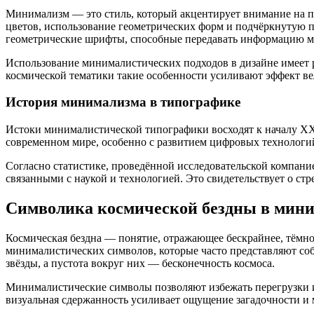
Минимализм — это стиль, который акцентирует внимание на п
цветов, использование геометрических форм и подчёркнутую 
геометрические шрифты, способные передавать информацию ма
Использование минималистических подходов в дизайне имеет р
космической тематики такие особенности усиливают эффект ве
История минимализма в типографике
Истоки минималистической типографики восходят к началу XX 
современном мире, особенно с развитием цифровых технологи
Согласно статистике, проведённой исследовательской компани
связанными с наукой и технологией. Это свидетельствует о ст
Символика космической бездны в мин
Космическая бездна — понятие, отражающее бескрайнее, тёмно
минималистических символов, которые часто представляют со
звёзды, а пустота вокруг них — бесконечность космоса.
Минималистические символы позволяют избежать перегрузки и
визуальная сдержанность усиливает ощущение загадочности и 