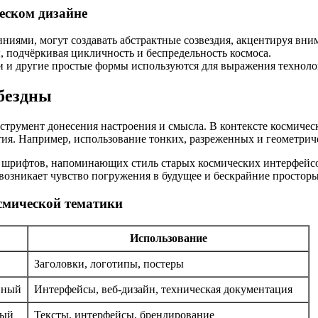
еском дизайне
иями, могут создавать абстрактные созвездия, акцентируя вним
подчёркивая цикличность и беспредельность космоса.
 и другие простые формы используются для выражения технолог
бездны
нструмент донесения настроения и смысла. В контексте космиче
ия. Например, использование тонких, разреженных и геометрич
шрифтов, напоминающих стиль старых космических интерфейсо
возникает чувство погружения в будущее и бескрайние просторы
мической тематики
Использование
Заголовки, логотипы, постеры
нный
Интерфейсы, веб-дизайн, техническая документация
ный
Тексты, интерфейсы, брендирование