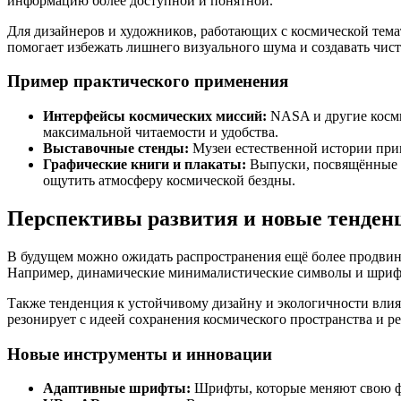
информацию более доступной и понятной.
Для дизайнеров и художников, работающих с космической тема
помогает избежать лишнего визуального шума и создавать чис
Пример практического применения
Интерфейсы космических миссий:
NASA и другие косми
максимальной читаемости и удобства.
Выставочные стенды:
Музеи естественной истории прим
Графические книги и плакаты:
Выпуски, посвящённые к
ощутить атмосферу космической бездны.
Перспективы развития и новые тенден
В будущем можно ожидать распространения ещё более продвин
Например, динамические минималистические символы и шрифт
Также тенденция к устойчивому дизайну и экологичности влия
резонирует с идеей сохранения космического пространства и р
Новые инструменты и инновации
Адаптивные шрифты:
Шрифты, которые меняют свою фо