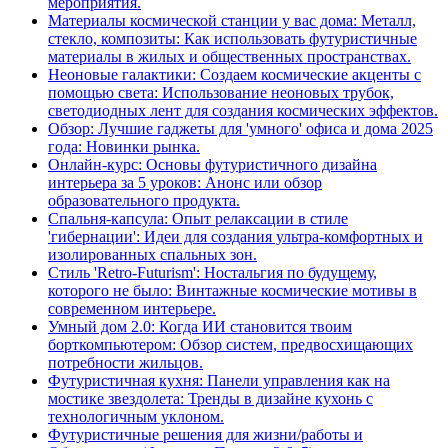
мероприятия.
Материалы космической станции у вас дома: Металл,
стекло, композиты: Как использовать футуристичные
материалы в жилых и общественных пространствах.
Неоновые галактики: Создаем космические акценты с
помощью света: Использование неоновых трубок,
светодиодных лент для создания космических эффектов.
Обзор: Лучшие гаджеты для 'умного' офиса и дома 2025
года: Новинки рынка.
Онлайн-курс: Основы футуристичного дизайна
интерьера за 5 уроков: Анонс или обзор
образовательного продукта.
Спальня-капсула: Опыт релаксации в стиле
'гибернации': Идеи для создания ультра-комфортных и
изолированных спальных зон.
Стиль 'Retro-Futurism': Ностальгия по будущему,
которого не было: Винтажные космические мотивы в
современном интерьере.
Умный дом 2.0: Когда ИИ становится твоим
борткомпьютером: Обзор систем, предвосхищающих
потребности жильцов.
Футуристичная кухня: Панели управления как на
мостике звездолета: Тренды в дизайне кухонь с
технологичным уклоном.
Футуристичные решения для жизни/работы и