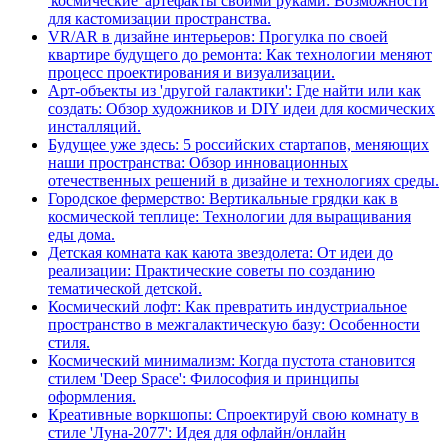
'космические' артефакты своими руками: Возможности
для кастомизации пространства.
VR/AR в дизайне интерьеров: Прогулка по своей
квартире будущего до ремонта: Как технологии меняют
процесс проектирования и визуализации.
Арт-объекты из 'другой галактики': Где найти или как
создать: Обзор художников и DIY идеи для космических
инсталляций.
Будущее уже здесь: 5 российских стартапов, меняющих
наши пространства: Обзор инновационных
отечественных решений в дизайне и технологиях среды.
Городское фермерство: Вертикальные грядки как в
космической теплице: Технологии для выращивания
еды дома.
Детская комната как каюта звездолета: От идеи до
реализации: Практические советы по созданию
тематической детской.
Космический лофт: Как превратить индустриальное
пространство в межгалактическую базу: Особенности
стиля.
Космический минимализм: Когда пустота становится
стилем 'Deep Space': Философия и принципы
оформления.
Креативные воркшопы: Спроектируй свою комнату в
стиле 'Луна-2077': Идея для офлайн/онлайн