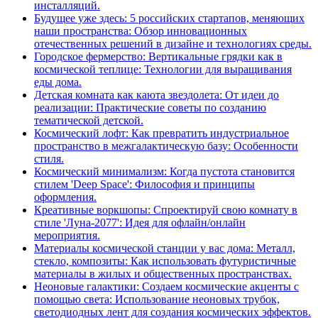
инсталляций.
Будущее уже здесь: 5 российских стартапов, меняющих
наши пространства: Обзор инновационных
отечественных решений в дизайне и технологиях среды.
Городское фермерство: Вертикальные грядки как в
космической теплице: Технологии для выращивания
еды дома.
Детская комната как каюта звездолета: От идеи до
реализации: Практические советы по созданию
тематической детской.
Космический лофт: Как превратить индустриальное
пространство в межгалактическую базу: Особенности
стиля.
Космический минимализм: Когда пустота становится
стилем 'Deep Space': Философия и принципы
оформления.
Креативные воркшопы: Спроектируй свою комнату в
стиле 'Луна-2077': Идея для офлайн/онлайн
мероприятия.
Материалы космической станции у вас дома: Металл,
стекло, композиты: Как использовать футуристичные
материалы в жилых и общественных пространствах.
Неоновые галактики: Создаем космические акценты с
помощью света: Использование неоновых трубок,
светодиодных лент для создания космических эффектов.