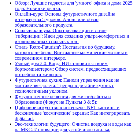
Обзор: Лучшие гаджеты для 'умного' офиса и дома 2025
года: Новинки рынка.
Онлайн-курс: Основы футуристичного дизайна
интерьера за 5 уроков: Анонс или обзор
образовательного продукта.
Спальня-капсула: Опыт релаксации в стиле
'гибернации': Идеи для создания ультра-комфортных и
изолированных спальных зон.
Стиль 'Retro-Futurism': Ностальгия по будущему,
которого не было: Винтажные космические мотивы в
современном интерьере.
Умный дом 2.0: Когда ИИ становится твоим
борткомпьютером: Обзор систем, предвосхищающих
потребности жильцов.
Футуристичная кухня: Панели управления как на
мостике звездолета: Тренды в дизайне кухонь с
технологичным уклоном.
Футуристичные решения для жизни/работы и
Образование (Фокус на Пункты 3 & 5):
Цифровое искусство в интерьере: NFT картины и
бесконечные 'космические' экраны: Как интегрировать
digital art.
Эко-технологии будущего: Очистка воздуха и воды как
на МКС: Инновации для устойчивого жилья.