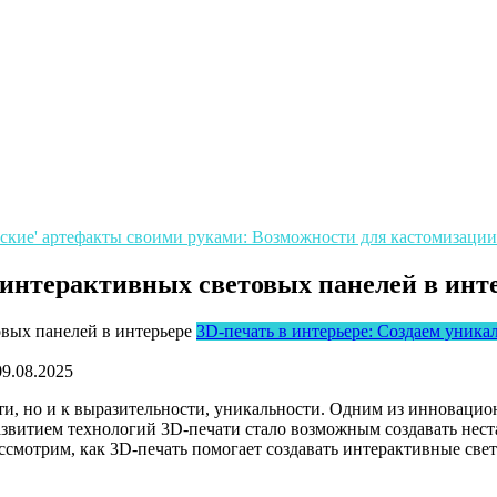
еские' артефакты своими руками: Возможности для кастомизации
 интерактивных световых панелей в инт
3D-печать в интерьере: Создаем уника
09.08.2025
ти, но и к выразительности, уникальности. Одним из инноваци
азвитием технологий 3D-печати стало возможным создавать нес
ссмотрим, как 3D-печать помогает создавать интерактивные све