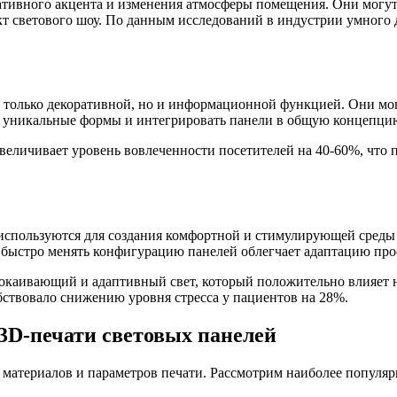
ативного акцента и изменения атмосферы помещения. Они могут 
фект светового шоу. По данным исследований в индустрии умног
е только декоративной, но и информационной функцией. Они мо
ть уникальные формы и интегрировать панели в общую концепци
величивает уровень вовлеченности посетителей на 40-60%, что
используются для создания комфортной и стимулирующей среды
быстро менять конфигурацию панелей облегчает адаптацию прос
покаивающий и адаптивный свет, который положительно влияет 
ствовало снижению уровня стресса у пациентов на 28%.
3D-печати световых панелей
 материалов и параметров печати. Рассмотрим наиболее популяр