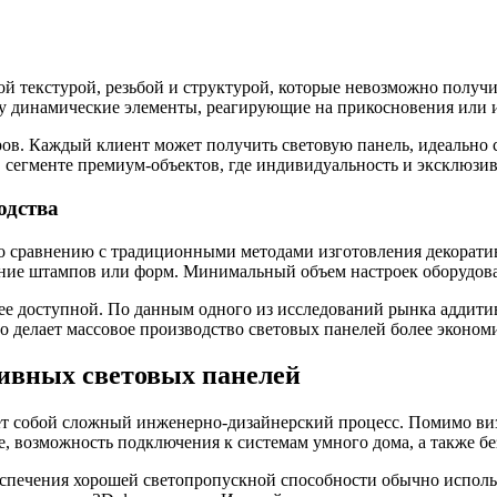
ной текстурой, резьбой и структурой, которые невозможно полу
ру динамические элементы, реагирующие на прикосновения или
ров. Каждый клиент может получить световую панель, идеально
сегменте премиум-объектов, где индивидуальность и эксклюзив
одства
по сравнению с традиционными методами изготовления декорати
ание штампов или форм. Минимальный объем настроек оборудова
ее доступной. По данным одного из исследований рынка аддитив
то делает массовое производство световых панелей более эконо
ивных световых панелей
т собой сложный инженерно-дизайнерский процесс. Помимо виз
, возможность подключения к системам умного дома, а также бе
еспечения хорошей светопропускной способности обычно испол