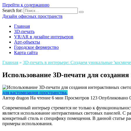
Перейти к содержанию
Search for:
Дизайн офисных пространств
Главная
3D-печать
VR/AR в дизайне интерьеров
Арт-объекты
Городское фермерство
Карта сайта
Главная
»
3D-печать в интерьере: Создаем уникальные 'космич
Использование 3D-печати для создания
для кастомизации пространства.
Автор
dragon
На чтение
6 мин
Просмотров
123
Опубликовано
Современный интерьер стремится не только к функциональнос
является использование интерактивных световых панелей. С р
конкретный стиль и специфику помещения. В данной статье ра
примеры использования.