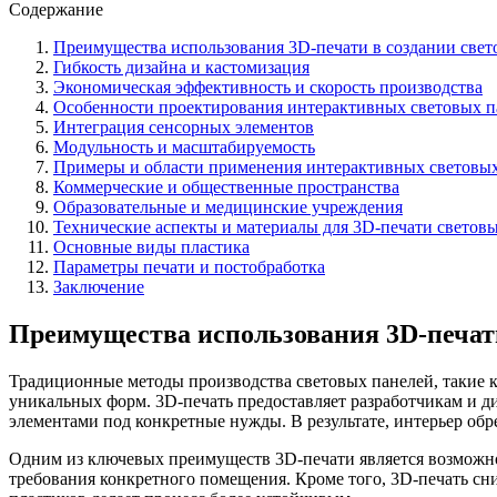
Содержание
Преимущества использования 3D-печати в создании свет
Гибкость дизайна и кастомизация
Экономическая эффективность и скорость производства
Особенности проектирования интерактивных световых п
Интеграция сенсорных элементов
Модульность и масштабируемость
Примеры и области применения интерактивных световы
Коммерческие и общественные пространства
Образовательные и медицинские учреждения
Технические аспекты и материалы для 3D-печати светов
Основные виды пластика
Параметры печати и постобработка
Заключение
Преимущества использования 3D-печати
Традиционные методы производства световых панелей, такие ка
уникальных форм. 3D-печать предоставляет разработчикам и д
элементами под конкретные нужды. В результате, интерьер об
Одним из ключевых преимуществ 3D-печати является возможнос
требования конкретного помещения. Кроме того, 3D-печать сн