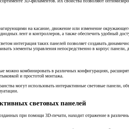
ортименте 3D-филаментов. Их свойства позволяют оптимизирова
реагирующими на касание, движение или изменение окружающе
диодных лент и контроллеров, а также обеспечить удобный дост
етом интеграция таких панелей позволяет создавать динамично
аивать элементы управления непосредственно в корпус панели, 
рые можно комбинировать в различных конфигурациях, расширят
стыковкой и простотой монтажа.
анства могут использовать интерактивные световые панели, об
луатации.
ктивных световых панелей
озданных при помощи 3D-печати, находит отражение в различны