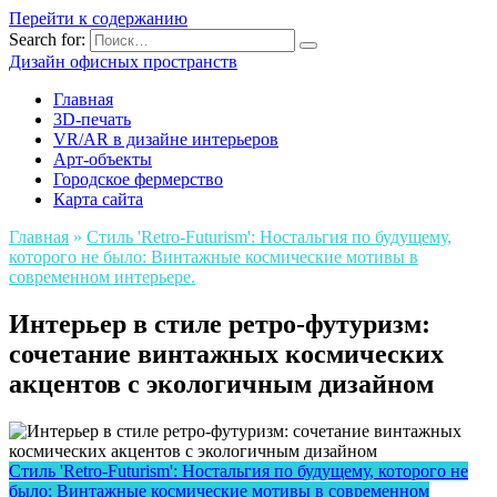
Перейти к содержанию
Search for:
Дизайн офисных пространств
Главная
3D-печать
VR/AR в дизайне интерьеров
Арт-объекты
Городское фермерство
Карта сайта
Главная
»
Стиль 'Retro-Futurism': Ностальгия по будущему,
которого не было: Винтажные космические мотивы в
современном интерьере.
Интерьер в стиле ретро-футуризм:
сочетание винтажных космических
акцентов с экологичным дизайном
Стиль 'Retro-Futurism': Ностальгия по будущему, которого не
было: Винтажные космические мотивы в современном