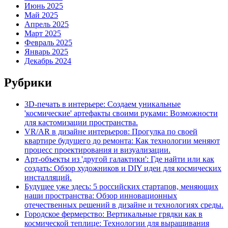
Июнь 2025
Май 2025
Апрель 2025
Март 2025
Февраль 2025
Январь 2025
Декабрь 2024
Рубрики
3D-печать в интерьере: Создаем уникальные
'космические' артефакты своими руками: Возможности
для кастомизации пространства.
VR/AR в дизайне интерьеров: Прогулка по своей
квартире будущего до ремонта: Как технологии меняют
процесс проектирования и визуализации.
Арт-объекты из 'другой галактики': Где найти или как
создать: Обзор художников и DIY идеи для космических
инсталляций.
Будущее уже здесь: 5 российских стартапов, меняющих
наши пространства: Обзор инновационных
отечественных решений в дизайне и технологиях среды.
Городское фермерство: Вертикальные грядки как в
космической теплице: Технологии для выращивания