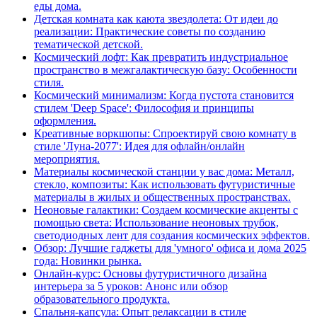
еды дома.
Детская комната как каюта звездолета: От идеи до
реализации: Практические советы по созданию
тематической детской.
Космический лофт: Как превратить индустриальное
пространство в межгалактическую базу: Особенности
стиля.
Космический минимализм: Когда пустота становится
стилем 'Deep Space': Философия и принципы
оформления.
Креативные воркшопы: Спроектируй свою комнату в
стиле 'Луна-2077': Идея для офлайн/онлайн
мероприятия.
Материалы космической станции у вас дома: Металл,
стекло, композиты: Как использовать футуристичные
материалы в жилых и общественных пространствах.
Неоновые галактики: Создаем космические акценты с
помощью света: Использование неоновых трубок,
светодиодных лент для создания космических эффектов.
Обзор: Лучшие гаджеты для 'умного' офиса и дома 2025
года: Новинки рынка.
Онлайн-курс: Основы футуристичного дизайна
интерьера за 5 уроков: Анонс или обзор
образовательного продукта.
Спальня-капсула: Опыт релаксации в стиле