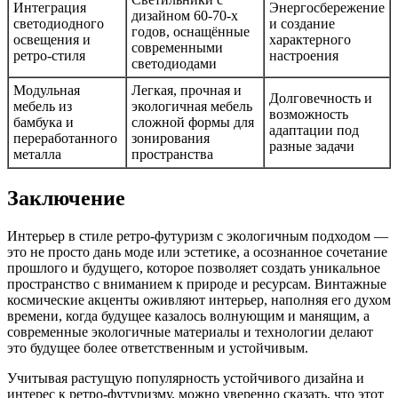
Интеграция
Энергосбережение
дизайном 60-70-х
светодиодного
и создание
годов, оснащённые
освещения и
характерного
современными
ретро-стиля
настроения
светодиодами
Модульная
Легкая, прочная и
Долговечность и
мебель из
экологичная мебель
возможность
бамбука и
сложной формы для
адаптации под
переработанного
зонирования
разные задачи
металла
пространства
Заключение
Интерьер в стиле ретро-футуризм с экологичным подходом —
это не просто дань моде или эстетике, а осознанное сочетание
прошлого и будущего, которое позволяет создать уникальное
пространство с вниманием к природе и ресурсам. Винтажные
космические акценты оживляют интерьер, наполняя его духом
времени, когда будущее казалось волнующим и манящим, а
современные экологичные материалы и технологии делают
это будущее более ответственным и устойчивым.
Учитывая растущую популярность устойчивого дизайна и
интерес к ретро-футуризму, можно уверенно сказать, что этот