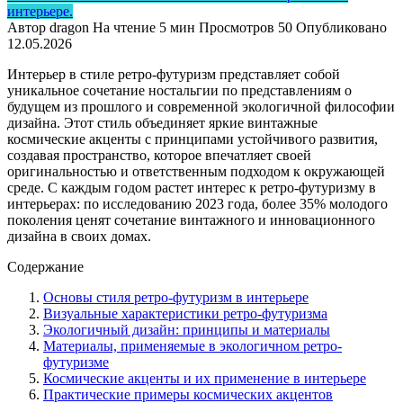
интерьере.
Автор
dragon
На чтение
5 мин
Просмотров
50
Опубликовано
12.05.2026
Интерьер в стиле ретро-футуризм представляет собой
уникальное сочетание ностальгии по представлениям о
будущем из прошлого и современной экологичной философии
дизайна. Этот стиль объединяет яркие винтажные
космические акценты с принципами устойчивого развития,
создавая пространство, которое впечатляет своей
оригинальностью и ответственным подходом к окружающей
среде. С каждым годом растет интерес к ретро-футуризму в
интерьерах: по исследованию 2023 года, более 35% молодого
поколения ценят сочетание винтажного и инновационного
дизайна в своих домах.
Содержание
Основы стиля ретро-футуризм в интерьере
Визуальные характеристики ретро-футуризма
Экологичный дизайн: принципы и материалы
Материалы, применяемые в экологичном ретро-
футуризме
Космические акценты и их применение в интерьере
Практические примеры космических акцентов