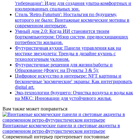
'гибернации': Идеи для создания ультра-комфортных и
изолированных спальных зон.
Стиль 'Retro-Futurism': Ностальгия по будущему,
которого не было: Винтажные космические мотивы в
современном интерьере.
Умный дом 2.0: Когда ИИ становится твоим
борткомпьютером: Обзор систем, предвосхищающих
потребности жильцов.
Футуристичная кухня: Панели управления как на
мостике звездолета: Тренды в дизайне кухонь с
технологичным уклоном.
Футуристичные решения для жизни/работы и
Образование (Фокус на Пункты 3 & 5):
Цифровое искусство в интерьере: NFT картины и
бесконечные 'космические' экраны: Как интегрировать
digital art.
Эко-технологии будущего: Очистка воздуха и воды как
на МКС: Инновации для устойчивого жилья.
Вам также может понравиться
Винтажные космические панели и световые акценты в
современном ретро-футуристическом интерьере
Современный интерьер претерпевает постоянные