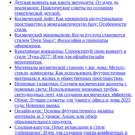
Детская комната как каюта звездолета: От идеи до
реализации: Практические советы по созданию
тематической детской.
Космический лофт: Как превратить индустриальное
пространство в межгалактическую базу: Особенности
стиля.
Космический минимализм: Когда пустота становится
стилем 'Deep Space': Философия и принципы
оформления.
Креативные воркшопы: Спроектируй свою комнату в
стиле 'Луна-2077': Идея для офлайн/онлайн
мероприятия.
Материалы космической станции у вас дома: Металл,
стекло, композиты: Как использовать футуристичные
материалы в жилых и общественных пространствах.
Неоновые галактики: Создаем космические акценты с
помощью света: Использование неоновых трубок,
светодиодных лент для создания космических эффектов.
Обзор: Лучшие гаджеты для 'умного' офиса и дома 2025
года: Новинки рынка.
Онлайн-курс: Основы футуристичного дизайна
интерьера за 5 уроков: Анонс или обзор
образовательного продукта.
Спальня-капсула: Опыт релаксации в стиле
'гибернации': Идеи для создания ультра-комфортных и