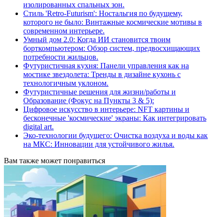
изолированных спальных зон.
Стиль 'Retro-Futurism': Ностальгия по будущему,
которого не было: Винтажные космические мотивы в
современном интерьере.
Умный дом 2.0: Когда ИИ становится твоим
борткомпьютером: Обзор систем, предвосхищающих
потребности жильцов.
Футуристичная кухня: Панели управления как на
мостике звездолета: Тренды в дизайне кухонь с
технологичным уклоном.
Футуристичные решения для жизни/работы и
Образование (Фокус на Пункты 3 & 5):
Цифровое искусство в интерьере: NFT картины и
бесконечные 'космические' экраны: Как интегрировать
digital art.
Эко-технологии будущего: Очистка воздуха и воды как
на МКС: Инновации для устойчивого жилья.
Вам также может понравиться