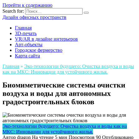
Перейти к содержанию
Search for:
Дизайн офисных пространств
Главная
3D-печать
VR/AR в дизайне интерьеров
Арт-объекты
Городское фермерство
Карта сайта
Главная
»
Эко-технологии будущего: Очистка воздуха и воды
как на МКС: Инновации для устойчивого жилья.
Биомиметические системы очистки
воздуха и воды для автономных
градостроительных блоков
Эко-технологии будущего: Очистка воздуха и воды как на
МКС: Инновации для устойчивого жилья.
Автор
dragon
На чтение
5 мин
Просмотров
90
Опубликовано