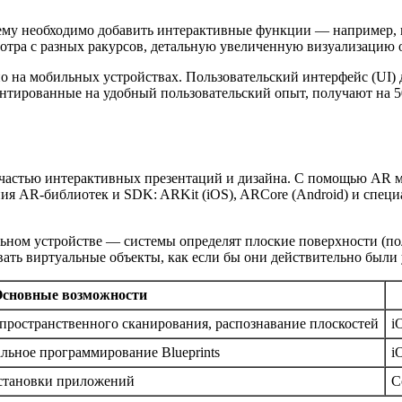
 нему необходимо добавить интерактивные функции — например
отра с разных ракурсов, детальную увеличенную визуализацию 
о на мобильных устройствах. Пользовательский интерфейс (UI)
ентированные на удобный пользовательский опыт, получают на
 частью интерактивных презентаций и дизайна. С помощью AR 
ания AR-библиотек и SDK: ARKit (iOS), ARCore (Android) и сп
ьном устройстве — системы определят плоские поверхности (пол
ать виртуальные объекты, как если бы они действительно были 
сновные возможности
ространственного сканирования, распознавание плоскостей
i
льное программирование Blueprints
i
установки приложений
С