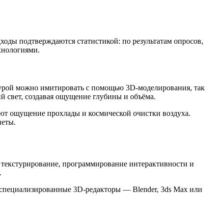
ходы подтверждаются статистикой: по результатам опросов,
хнологиями.
турой можно имитировать с помощью 3D-моделирования, так
 свет, создавая ощущение глубины и объёма.
ют ощущение прохлады и космической очистки воздуха.
неты.
и текстурирование, программирование интерактивности и
.
 специализированные 3D-редакторы — Blender, 3ds Max или