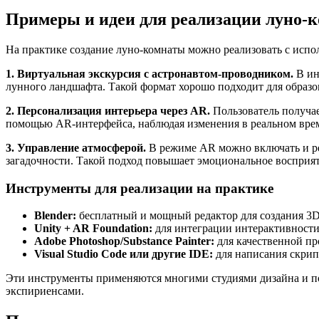
Примеры и идеи для реализации луно-
На практике создание луно-комнаты можно реализовать с испо
1. Виртуальная экскурсия с астронавтом-проводником.
В ин
лунного ландшафта. Такой формат хорошо подходит для образо
2. Персонализация интерьера через AR.
Пользователь получае
помощью AR-интерфейса, наблюдая изменения в реальном време
3. Управление атмосферой.
В режиме AR можно включать и ре
загадочности. Такой подход повышает эмоциональное восприят
Инструменты для реализации на практике
Blender:
бесплатный и мощный редактор для создания 3D
Unity + AR Foundation:
для интеграции интерактивности
Adobe Photoshop/Substance Painter:
для качественной пр
Visual Studio Code или другие IDE:
для написания скрип
Эти инструменты применяются многими студиями дизайна и по
экспириенсами.