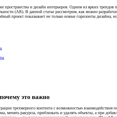
 пространства и дизайн интерьеров. Одним из ярких трендов п
льности (AR). В данной статье рассмотрим, как можно разработ
ный проект показывает не только новые горизонты дизайна, но
а
кты
почему это важно
ации трехмерного контента с возможностью взаимодействия пол
цены, менять ракурсы, приближать и удалять объекты, а при доб