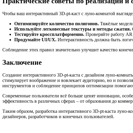
Практические советы по реализации и
Чтобы ваш интерактивный 3D-pt-каст с луно-комнатой выглядел
Оптимизируйте количество полигонов.
Тяжёлые модели 
Используйте легковесные текстуры и методы сжатия.
Тестируйте кроссплатформенно.
Проверяйте работу AR 
Продумайте UI/UX.
Интерактивность должна быть логич
Соблюдение этих правил значительно улучшит качество конечн
Заключение
Создание интерактивного 3D-pt-каста с дизайном луно-комнат
стимулирует воображение и вовлекает аудиторию, но и позвол
инструментов и соблюдение принципов оптимизации помогают 
Современные пользователи всё больше ценят инновации, особе
эффективность в различных сферах – от образования до комме
Таким образом, разработка интерактивного 3D-pt-каста луно-
дизайнеров, разработчиков и конечных пользователей.