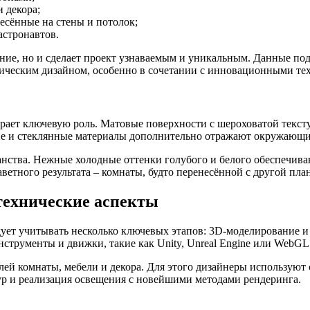
 декора;
есённые на стены и потолок;
стронавтов.
ние, но и сделает проект узнаваемым и уникальным. Данные под
ическим дизайном, особенно в сочетании с инновационными те
рает ключевую роль. Матовые поверхности с шероховатой текс
ие и стеклянные материалы дополнительно отражают окружающий
нства. Нежные холодные оттенки голубого и белого обеспечива
ветного результата – комнаты, будто перенесённой с другой пла
 технические аспекты
дует учитывать несколько ключевых этапов: 3D-моделирование 
струменты и движки, такие как Unity, Unreal Engine или WebGL
ей комнаты, мебели и декора. Для этого дизайнеры используют
ур и реализация освещения с новейшими методами рендеринга.