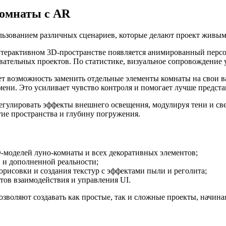
комнаты с AR
льзованием различных сценариев, которые делают проект живым
терактивном 3D-пространстве появляется анимированный персон
вательных проектов. По статистике, визуальное сопровождение
т возможность заменить отдельные элементы комнаты на свои ва
ни. Это усиливает чувство контроля и помогает лучше предста
гулировать эффекты внешнего освещения, модулируя тени и све
ие пространства и глубину погружения.
-моделей луно-комнаты и всех декоративных элементов;
 и дополненной реальности;
орисовки и создания текстур с эффектами пыли и реголита;
тов взаимодействия и управления UI.
зволяют создавать как простые, так и сложные проекты, начи