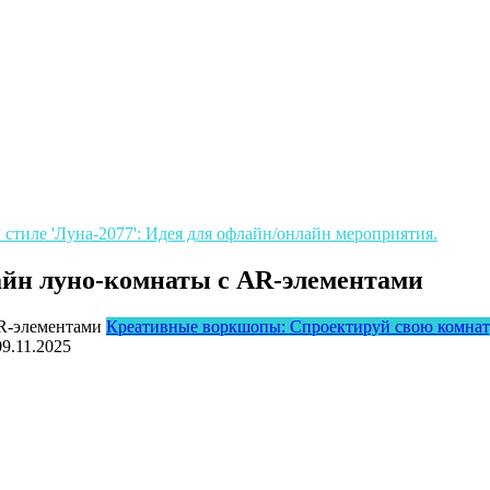
тиле 'Луна-2077': Идея для офлайн/онлайн мероприятия.
айн луно-комнаты с AR-элементами
Креативные воркшопы: Спроектируй свою комнату 
09.11.2025