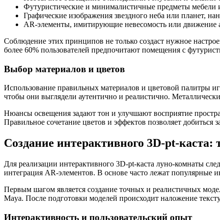
Футуристические и минималистичные предметы мебели и
Графические изображения звездного неба или планет, нан
AR-элементы, имитирующие невесомость или движение а
Соблюдение этих принципов не только создаст нужное настрое
более 60% пользователей предпочитают помещения с футурист
Выбор материалов и цветов
Использование правильных материалов и цветовой палитры иг
чтобы они выглядели аутентично и реалистично. Металлическ
Нюансы освещения задают тон и улучшают восприятие простра
Правильное сочетание цветов и эффектов позволяет добиться за
Создание интерактивного 3D-pt-каста:
Для реализации интерактивного 3D-pt-каста луно-комнаты сле
интеграция AR-элементов. В основе часто лежат популярные ин
Первым шагом является создание точных и реалистичных модел
Maya. После подготовки моделей происходит наложение текст
Интерактивность и пользовательский опыт