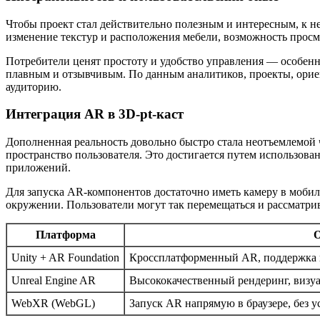
Чтобы проект стал действительно полезным и интересным, к
изменение текстур и расположения мебели, возможность просм
Потребители ценят простоту и удобство управления — особенн
плавным и отзывчивым. По данным аналитиков, проекты, ори
аудиторию.
Интеграция AR в 3D-pt-каст
Дополненная реальность довольно быстро стала неотъемлемой
пространство пользователя. Это достигается путем использов
приложений.
Для запуска AR-компонентов достаточно иметь камеру в мобил
окружении. Пользователи могут так перемещаться и рассматрив
Платформа
О
Unity + AR Foundation
Кроссплатформенный AR, поддержка п
Unreal Engine AR
Высококачественный рендеринг, визуа
WebXR (WebGL)
Запуск AR напрямую в браузере, без 