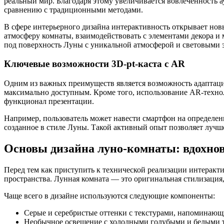
реальный мир. Благодаря этому увеличивается вовлеченность
сравнению с традиционными методами.
В сфере интерьерного дизайна интерактивность открывает нов
атмосферу комнаты, взаимодействовать с элементами декора и
под поверхность Луны с уникальной атмосферой и световыми эф
Ключевые возможности 3D-pt-каста с AR
Одним из важных преимуществ является возможность адаптации
максимально доступным. Кроме того, использование AR-технол
функционал презентации.
Например, пользователь может навести смартфон на определенн
созданное в стиле Луны. Такой активный опыт позволяет лучше
Основы дизайна луно-комнаты: вдохнов
Перед тем как приступить к технической реализации интеракт
пространства. Лунная комната — это оригинальная стилизаци
Чаще всего в дизайне используются следующие компоненты:
Серые и серебристые оттенки с текстурами, напоминаю
Необычное освещение с холодными голубыми и белыми 