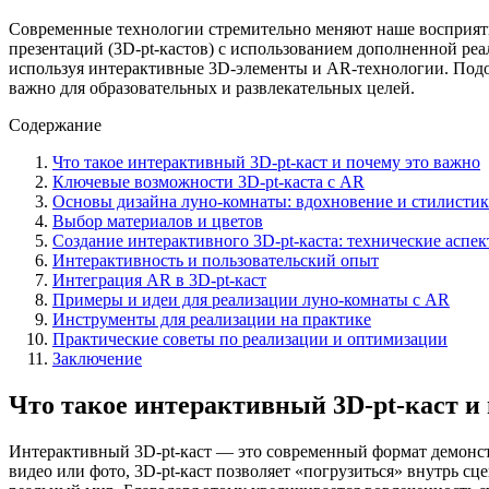
Современные технологии стремительно меняют наше восприятие
презентаций (3D-pt-кастов) с использованием дополненной реа
используя интерактивные 3D-элементы и AR-технологии. Подоб
важно для образовательных и развлекательных целей.
Содержание
Что такое интерактивный 3D-pt-каст и почему это важно
Ключевые возможности 3D-pt-каста с AR
Основы дизайна луно-комнаты: вдохновение и стилистик
Выбор материалов и цветов
Создание интерактивного 3D-pt-каста: технические аспе
Интерактивность и пользовательский опыт
Интеграция AR в 3D-pt-каст
Примеры и идеи для реализации луно-комнаты с AR
Инструменты для реализации на практике
Практические советы по реализации и оптимизации
Заключение
Что такое интерактивный 3D-pt-каст и 
Интерактивный 3D-pt-каст — это современный формат демонстр
видео или фото, 3D-pt-каст позволяет «погрузиться» внутрь с