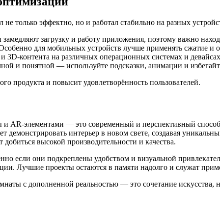
 оптимизации
 не только эффектно, но и работал стабильно на разных устройс
замедляют загрузку и работу приложения, поэтому важно наход
Особенно для мобильных устройств лучше применять сжатие и 
и 3D-контента на различных операционных системах и девайсах
ной и понятной — используйте подсказки, анимации и избегай
ого продукта и повысит удовлетворённость пользователей.
ы и AR-элементами — это современный и перспективный способ 
яет демонстрировать интерьер в новом свете, создавая уникаль
добиться высокой производительности и качества.
нно если они подкреплены удобством и визуальной привлекател
рции. Лучшие проекты остаются в памяти надолго и служат прим
комнаты с дополненной реальностью — это сочетание искусства,