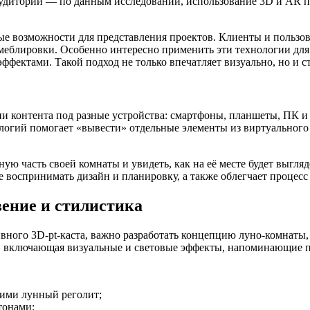
 аудитории — по данным исследований, использование 3D и AR
ые возможности для представления проектов. Клиенты и пользов
 меблировки. Особенно интересно применить эти технологии дл
фектами. Такой подход не только впечатляет визуально, но и с
 контента под разные устройства: смартфоны, планшеты, ПК и 
огий помогает «вывести» отдельные элементы из виртуального п
ую часть своей комнаты и увидеть, как на её месте будет выгл
 воспринимать дизайн и планировку, а также облегчает процесс
ение и стилистика
ивного 3D-pt-каста, важно разработать концепцию луно-комнаты
я, включающая визуальные и световые эффекты, напоминающие 
щими лунный реголит;
тонами;