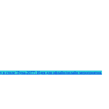
в стиле 'Луна-2077': Идея для офлайн/онлайн мероприятия.