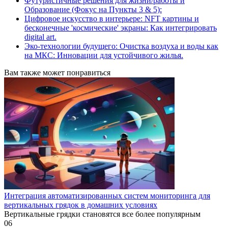
Футуристичные решения для жизни/работы и
Образование (Фокус на Пункты 3 & 5):
Цифровое искусство в интерьере: NFT картины и
бесконечные 'космические' экраны: Как интегрировать
digital art.
Эко-технологии будущего: Очистка воздуха и воды как
на МКС: Инновации для устойчивого жилья.
Вам также может понравиться
Интеграция автоматизированных систем мониторинга для
вертикальных грядок в домашних условиях
Вертикальные грядки становятся все более популярным
0
6