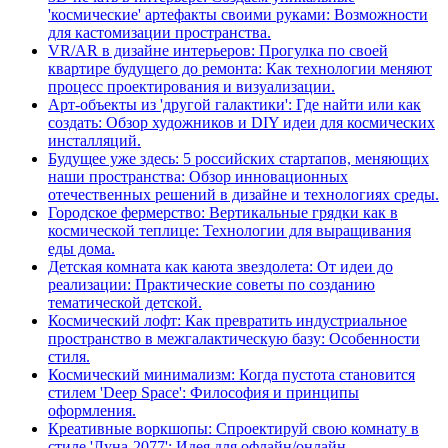
'космические' артефакты своими руками: Возможности
для кастомизации пространства.
VR/AR в дизайне интерьеров: Прогулка по своей
квартире будущего до ремонта: Как технологии меняют
процесс проектирования и визуализации.
Арт-объекты из 'другой галактики': Где найти или как
создать: Обзор художников и DIY идеи для космических
инсталляций.
Будущее уже здесь: 5 российских стартапов, меняющих
наши пространства: Обзор инновационных
отечественных решений в дизайне и технологиях среды.
Городское фермерство: Вертикальные грядки как в
космической теплице: Технологии для выращивания
еды дома.
Детская комната как каюта звездолета: От идеи до
реализации: Практические советы по созданию
тематической детской.
Космический лофт: Как превратить индустриальное
пространство в межгалактическую базу: Особенности
стиля.
Космический минимализм: Когда пустота становится
стилем 'Deep Space': Философия и принципы
оформления.
Креативные воркшопы: Спроектируй свою комнату в
стиле 'Луна-2077': Идея для офлайн/онлайн