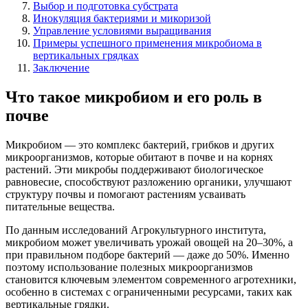
Выбор и подготовка субстрата
Инокуляция бактериями и микоризой
Управление условиями выращивания
Примеры успешного применения микробиома в
вертикальных грядках
Заключение
Что такое микробиом и его роль в
почве
Микробиом — это комплекс бактерий, грибков и других
микроорганизмов, которые обитают в почве и на корнях
растений. Эти микробы поддерживают биологическое
равновесие, способствуют разложению органики, улучшают
структуру почвы и помогают растениям усваивать
питательные вещества.
По данным исследований Агрокультурного института,
микробиом может увеличивать урожай овощей на 20–30%, а
при правильном подборе бактерий — даже до 50%. Именно
поэтому использование полезных микроорганизмов
становится ключевым элементом современного агротехники,
особенно в системах с ограниченными ресурсами, таких как
вертикальные грядки.