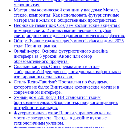
мероприятия.
Материалы космической станции у вас дома: Металл,
стекло, композиты: Как использовать футуристичные
материалы в жилых и общественных пространствах.
Неоновые галактики: Создаем космические акценты с
помощью света: Использование неоновых трубок,
светодиодных лент для создания космических эффектов.
Обзор: Лучшие гаджеты для 'умного' офиса и дома 2025
года: Новинки рынка.
Онлайн-курс: Основы футуристичного дизайна
интерьера за 5 уроков: Анонс или обзор
образовательного продукта.
Спальня-капсула: Опыт релаксации в стиле
'гибернации': Идеи для создания ультра-комфортных и
изолированных спальных зон.
Стиль 'Retro-Futurism': Ностальгия по будущему,
которого не было: Винтажные космические мотивы в
современном интерьере.
Умный дом 2.0: Когда ИИ становится твоим
борткомпьютером: Обзор систем, предвосхищающих
потребности жильцов.
Футуристичная кухня: Панели управления как на
мостике звездолета: Тренды в дизайне кухонь с
технологичным уклоном.