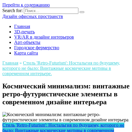
Перейти к содержанию
Search for:
Дизайн офисных пространств
Главная
3D-печать
VR/AR в дизайне интерьеров
Арт-объекты
Городское фермерство
Карта сайта
Главная
»
Стиль 'Retro-Futurism': Ностальгия по будущему,
которого не было: Винтажные космические мотивы в
современном интерьере.
Космический минимализм: винтажные
ретро-футуристические элементы в
современном дизайне интерьера
Стиль 'Retro-Futurism': Ностальгия по будущему, которого не
было: Винтажные космические мотивы в современном