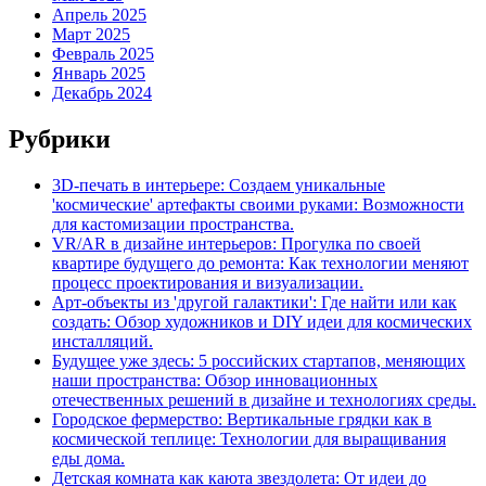
Апрель 2025
Март 2025
Февраль 2025
Январь 2025
Декабрь 2024
Рубрики
3D-печать в интерьере: Создаем уникальные
'космические' артефакты своими руками: Возможности
для кастомизации пространства.
VR/AR в дизайне интерьеров: Прогулка по своей
квартире будущего до ремонта: Как технологии меняют
процесс проектирования и визуализации.
Арт-объекты из 'другой галактики': Где найти или как
создать: Обзор художников и DIY идеи для космических
инсталляций.
Будущее уже здесь: 5 российских стартапов, меняющих
наши пространства: Обзор инновационных
отечественных решений в дизайне и технологиях среды.
Городское фермерство: Вертикальные грядки как в
космической теплице: Технологии для выращивания
еды дома.
Детская комната как каюта звездолета: От идеи до