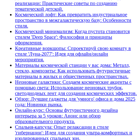
реализации: Практические советы по созданию
тематической детской.
Космический лофт: Как превратить индустриальное
пространство в межгалактическую базу: Особенности
стиля.
Космический минимализм: Когда пустота становится
стилем 'Deep Space': Философия и принципы
оформления.
Креативные воркшопы: Спроектируй свою комнату в
стиле 'Луна-2077': Идея для офлайн/онлайн
мероприятия.
Материалы космической станции у вас дома: Металл,
стекло, композиты: Как использовать футуристичные
материалы в жилых и общественных пространствах.
Неоновые галактики: Создаем космические акценты с
помощью света: Использование неоновых трубок,
светодиодных лент для создания космических эффектов.
Обзор: Лучшие гаджеты для 'умного' офиса и дома 2025
года: Новинки рынка.
Онлайн-курс: Основы футуристичного дизайна
интерьера за 5 уроков: Анонс или обзор
образовательного продукта.
Спальня-капсула: Опыт релаксации в стиле
'гибернации': Идеи для создания ультра-комфортных и
изолированных спальных зон.