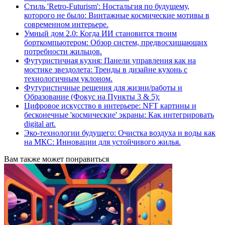
Стиль 'Retro-Futurism': Ностальгия по будущему,
которого не было: Винтажные космические мотивы в
современном интерьере.
Умный дом 2.0: Когда ИИ становится твоим
борткомпьютером: Обзор систем, предвосхищающих
потребности жильцов.
Футуристичная кухня: Панели управления как на
мостике звездолета: Тренды в дизайне кухонь с
технологичным уклоном.
Футуристичные решения для жизни/работы и
Образование (Фокус на Пункты 3 & 5):
Цифровое искусство в интерьере: NFT картины и
бесконечные 'космические' экраны: Как интегрировать
digital art.
Эко-технологии будущего: Очистка воздуха и воды как
на МКС: Инновации для устойчивого жилья.
Вам также может понравиться