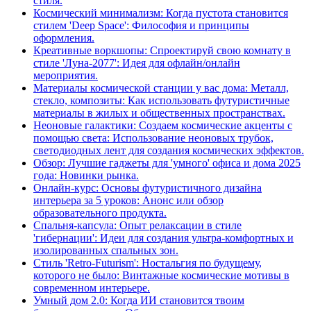
стиля.
Космический минимализм: Когда пустота становится
стилем 'Deep Space': Философия и принципы
оформления.
Креативные воркшопы: Спроектируй свою комнату в
стиле 'Луна-2077': Идея для офлайн/онлайн
мероприятия.
Материалы космической станции у вас дома: Металл,
стекло, композиты: Как использовать футуристичные
материалы в жилых и общественных пространствах.
Неоновые галактики: Создаем космические акценты с
помощью света: Использование неоновых трубок,
светодиодных лент для создания космических эффектов.
Обзор: Лучшие гаджеты для 'умного' офиса и дома 2025
года: Новинки рынка.
Онлайн-курс: Основы футуристичного дизайна
интерьера за 5 уроков: Анонс или обзор
образовательного продукта.
Спальня-капсула: Опыт релаксации в стиле
'гибернации': Идеи для создания ультра-комфортных и
изолированных спальных зон.
Стиль 'Retro-Futurism': Ностальгия по будущему,
которого не было: Винтажные космические мотивы в
современном интерьере.
Умный дом 2.0: Когда ИИ становится твоим