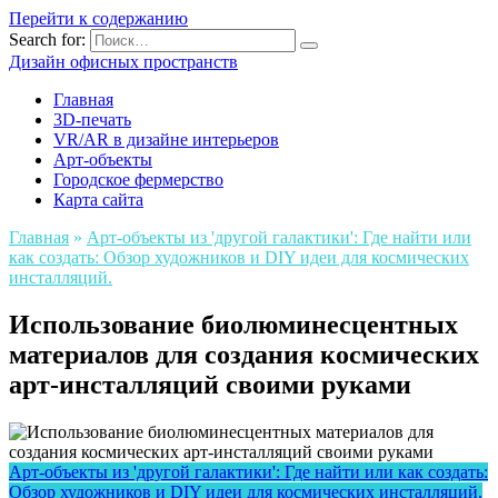
Перейти к содержанию
Search for:
Дизайн офисных пространств
Главная
3D-печать
VR/AR в дизайне интерьеров
Арт-объекты
Городское фермерство
Карта сайта
Главная
»
Арт-объекты из 'другой галактики': Где найти или
как создать: Обзор художников и DIY идеи для космических
инсталляций.
Использование биолюминесцентных
материалов для создания космических
арт-инсталляций своими руками
Арт-объекты из 'другой галактики': Где найти или как создать:
Обзор художников и DIY идеи для космических инсталляций.