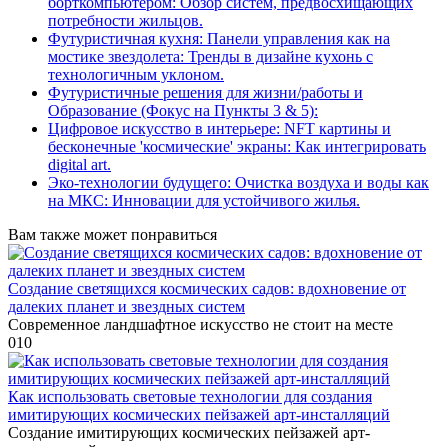
борткомпьютером: Обзор систем, предвосхищающих
потребности жильцов.
Футуристичная кухня: Панели управления как на
мостике звездолета: Тренды в дизайне кухонь с
технологичным уклоном.
Футуристичные решения для жизни/работы и
Образование (Фокус на Пункты 3 & 5):
Цифровое искусство в интерьере: NFT картины и
бесконечные 'космические' экраны: Как интегрировать
digital art.
Эко-технологии будущего: Очистка воздуха и воды как
на МКС: Инновации для устойчивого жилья.
Вам также может понравиться
Создание светящихся космических садов: вдохновение от
далеких планет и звездных систем
Современное ландшафтное искусство не стоит на месте
0
10
Как использовать световые технологии для создания
имитирующих космических пейзажей арт-инсталляций
Создание имитирующих космических пейзажей арт-