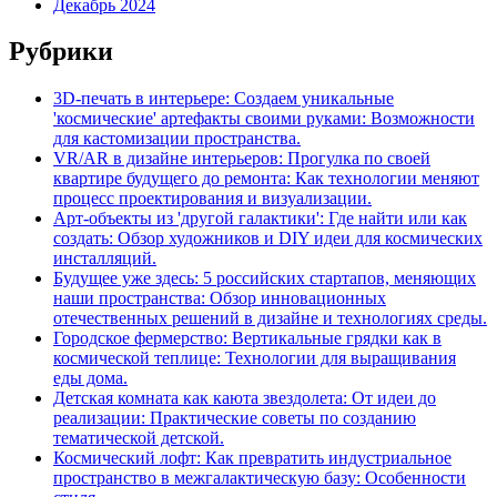
Декабрь 2024
Рубрики
3D-печать в интерьере: Создаем уникальные
'космические' артефакты своими руками: Возможности
для кастомизации пространства.
VR/AR в дизайне интерьеров: Прогулка по своей
квартире будущего до ремонта: Как технологии меняют
процесс проектирования и визуализации.
Арт-объекты из 'другой галактики': Где найти или как
создать: Обзор художников и DIY идеи для космических
инсталляций.
Будущее уже здесь: 5 российских стартапов, меняющих
наши пространства: Обзор инновационных
отечественных решений в дизайне и технологиях среды.
Городское фермерство: Вертикальные грядки как в
космической теплице: Технологии для выращивания
еды дома.
Детская комната как каюта звездолета: От идеи до
реализации: Практические советы по созданию
тематической детской.
Космический лофт: Как превратить индустриальное
пространство в межгалактическую базу: Особенности