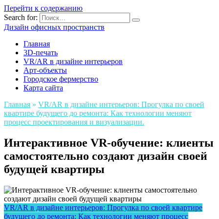
Перейти к содержанию
Search for:
Дизайн офисных пространств
Главная
3D-печать
VR/AR в дизайне интерьеров
Арт-объекты
Городское фермерство
Карта сайта
Главная
»
VR/AR в дизайне интерьеров: Прогулка по своей
квартире будущего до ремонта: Как технологии меняют
процесс проектирования и визуализации.
Интерактивное VR-обучение: клиенты
самостоятельно создают дизайн своей
будущей квартиры
VR/AR в дизайне интерьеров: Прогулка по своей квартире
будущего до ремонта: Как технологии меняют процесс