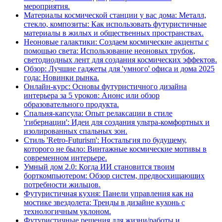
мероприятия.
Материалы космической станции у вас дома: Металл,
стекло, композиты: Как использовать футуристичные
материалы в жилых и общественных пространствах.
Неоновые галактики: Создаем космические акценты с
помощью света: Использование неоновых трубок,
светодиодных лент для создания космических эффектов.
Обзор: Лучшие гаджеты для 'умного' офиса и дома 2025
года: Новинки рынка.
Онлайн-курс: Основы футуристичного дизайна
интерьера за 5 уроков: Анонс или обзор
образовательного продукта.
Спальня-капсула: Опыт релаксации в стиле
'гибернации': Идеи для создания ультра-комфортных и
изолированных спальных зон.
Стиль 'Retro-Futurism': Ностальгия по будущему,
которого не было: Винтажные космические мотивы в
современном интерьере.
Умный дом 2.0: Когда ИИ становится твоим
борткомпьютером: Обзор систем, предвосхищающих
потребности жильцов.
Футуристичная кухня: Панели управления как на
мостике звездолета: Тренды в дизайне кухонь с
технологичным уклоном.
Футуристичные решения для жизни/работы и