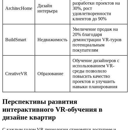
разработки проектов на
Дизайн
ArchitecHome
30%, рост
интерьера
удовлетворенности
клиентов до 90%
Увеличение продаж на
20% благодаря
BuildSmart
Недвижимость
демонстрации VR-туров
потенциальным
покупателям
Обучение дизайнеров с
использованием VR-
среды позволило
CreativeVR
Образование
повысить качество
проектов и улучшить
навыки планирования
Перспективы развития
интерактивного VR-обучения в
дизайне квартир
С каждым годом VR-технологии становятся доступнее и