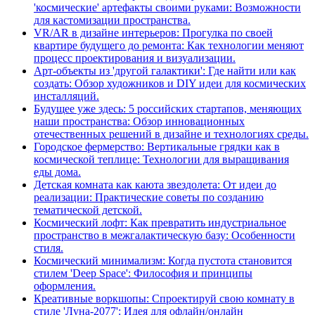
'космические' артефакты своими руками: Возможности
для кастомизации пространства.
VR/AR в дизайне интерьеров: Прогулка по своей
квартире будущего до ремонта: Как технологии меняют
процесс проектирования и визуализации.
Арт-объекты из 'другой галактики': Где найти или как
создать: Обзор художников и DIY идеи для космических
инсталляций.
Будущее уже здесь: 5 российских стартапов, меняющих
наши пространства: Обзор инновационных
отечественных решений в дизайне и технологиях среды.
Городское фермерство: Вертикальные грядки как в
космической теплице: Технологии для выращивания
еды дома.
Детская комната как каюта звездолета: От идеи до
реализации: Практические советы по созданию
тематической детской.
Космический лофт: Как превратить индустриальное
пространство в межгалактическую базу: Особенности
стиля.
Космический минимализм: Когда пустота становится
стилем 'Deep Space': Философия и принципы
оформления.
Креативные воркшопы: Спроектируй свою комнату в
стиле 'Луна-2077': Идея для офлайн/онлайн