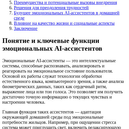
Преимущества и потенциальные вызовы внедрения
Решения для преодоления трудностей
Будущее эмоциональных AI-ассистентов в домашней
среде
Влияние на качество жизни и социальные аспекты
Заключение
Понятие и ключевые функции
эмоциональных AI-ассистентов
Эмоциональные AI-ассистенты — это интеллектуальные
системы, способные распознавать, анализировать и
реагировать на эмоциональное состояние пользователя.
Основой их работы служат технологии обработки
естественного языка, компьютерного зрения, а также анализа
биометрических данных, таких как сердечный ритм,
выражение лица или тон голоса. Это позволяет им получить
достаточно точную информацию о текущих чувствах и
настроении человека.
Главная функция таких ассистентов — адаптация
окружающей домашней среды под эмоциональные
потребности жильцов. Например, при ощущении стресса
система может приглушить свет, включить релаксирующую