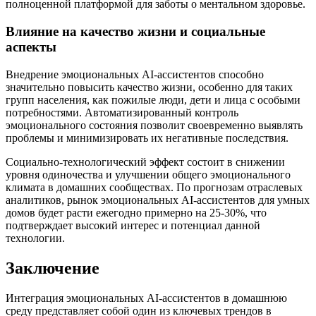
полноценной платформой для заботы о ментальном здоровье.
Влияние на качество жизни и социальные
аспекты
Внедрение эмоциональных AI-ассистентов способно
значительно повысить качество жизни, особенно для таких
групп населения, как пожилые люди, дети и лица с особыми
потребностями. Автоматизированный контроль
эмоционального состояния позволит своевременно выявлять
проблемы и минимизировать их негативные последствия.
Социально-технологический эффект состоит в снижении
уровня одиночества и улучшении общего эмоционального
климата в домашних сообществах. По прогнозам отраслевых
аналитиков, рынок эмоциональных AI-ассистентов для умных
домов будет расти ежегодно примерно на 25-30%, что
подтверждает высокий интерес и потенциал данной
технологии.
Заключение
Интеграция эмоциональных AI-ассистентов в домашнюю
среду представляет собой один из ключевых трендов в