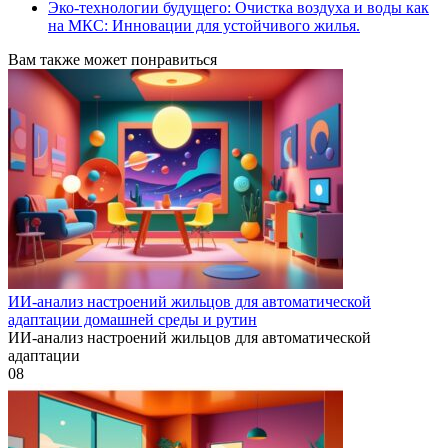
Эко-технологии будущего: Очистка воздуха и воды как
на МКС: Инновации для устойчивого жилья.
Вам также может понравиться
ИИ-анализ настроений жильцов для автоматической
адаптации домашней среды и рутин
ИИ-анализ настроений жильцов для автоматической
адаптации
0
8