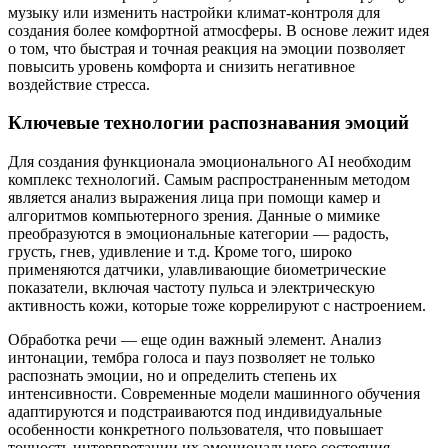
музыку или изменить настройки климат-контроля для
создания более комфортной атмосферы. В основе лежит идея
о том, что быстрая и точная реакция на эмоции позволяет
повысить уровень комфорта и снизить негативное
воздействие стресса.
Ключевые технологии распознавания эмоций
Для создания функционала эмоционального AI необходим
комплекс технологий. Самым распространенным методом
является анализ выражения лица при помощи камер и
алгоритмов компьютерного зрения. Данные о мимике
преобразуются в эмоциональные категории — радость,
грусть, гнев, удивление и т.д. Кроме того, широко
применяются датчики, улавливающие биометрические
показатели, включая частоту пульса и электрическую
активность кожи, которые тоже коррелируют с настроением.
Обработка речи — еще один важный элемент. Анализ
интонации, тембра голоса и пауз позволяет не только
распознать эмоции, но и определить степень их
интенсивности. Современные модели машинного обучения
адаптируются и подстраиваются под индивидуальные
особенности конкретного пользователя, что повышает
точность интерпретации их эмоционального состояния.