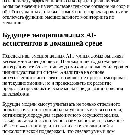
баланс между эффективностью и конфиденциальностью.
Большое значение имеет пользовательское согласие на сбор и
обработку данных, а также возможность корректировать или
отключать функции эмоционального мониторинга по
желанию.
Будущее эмоциональных AI-
ассистентов в домашней среде
Перспективы эмоциональных AI в умных домах выглядят
весьма многообещающими. В ближайшие годы ожидается
интеграция все более точных датчиков и повышение уровня
индивидуализации систем. Аналитика на основе
искусственного интеллекта позволит не просто реагировать
на текущие эмоции, но и предсказывать их развитие,
предлагая профилактические меры еще до возникновения
дискомфорта.
Будущие модели смогут учитывать не только отдельного
пользователя, но и эмоциональную динамику всей семьи,
оптимизируя среду для гармоничного сосуществования.
Также возможно расширение взаимодействия на смежные
области — например, интеграция с телемедициной и
психологической поддержкой, что сделает умный дом