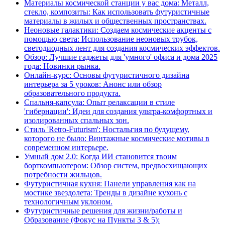
Материалы космической станции у вас дома: Металл,
стекло, композиты: Как использовать футуристичные
материалы в жилых и общественных пространствах.
Неоновые галактики: Создаем космические акценты с
помощью света: Использование неоновых трубок,
светодиодных лент для создания космических эффектов.
Обзор: Лучшие гаджеты для 'умного' офиса и дома 2025
года: Новинки рынка.
Онлайн-курс: Основы футуристичного дизайна
интерьера за 5 уроков: Анонс или обзор
образовательного продукта.
Спальня-капсула: Опыт релаксации в стиле
'гибернации': Идеи для создания ультра-комфортных и
изолированных спальных зон.
Стиль 'Retro-Futurism': Ностальгия по будущему,
которого не было: Винтажные космические мотивы в
современном интерьере.
Умный дом 2.0: Когда ИИ становится твоим
борткомпьютером: Обзор систем, предвосхищающих
потребности жильцов.
Футуристичная кухня: Панели управления как на
мостике звездолета: Тренды в дизайне кухонь с
технологичным уклоном.
Футуристичные решения для жизни/работы и
Образование (Фокус на Пункты 3 & 5):