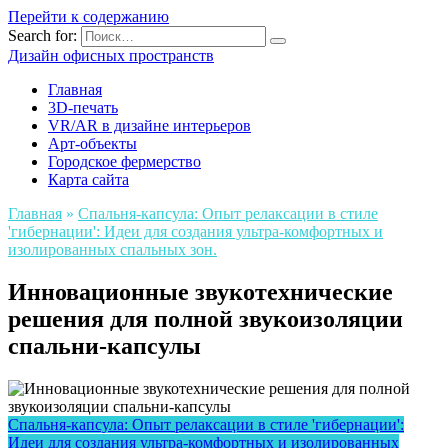
Перейти к содержанию
Search for:
Дизайн офисных пространств
Главная
3D-печать
VR/AR в дизайне интерьеров
Арт-объекты
Городское фермерство
Карта сайта
Главная
»
Спальня-капсула: Опыт релаксации в стиле
'гибернации': Идеи для создания ультра-комфортных и
изолированных спальных зон.
Инновационные звукотехнические
решения для полной звукоизоляции
спальни-капсулы
Спальня-капсула: Опыт релаксации в стиле 'гибернации':
Идеи для создания ультра-комфортных и изолированных