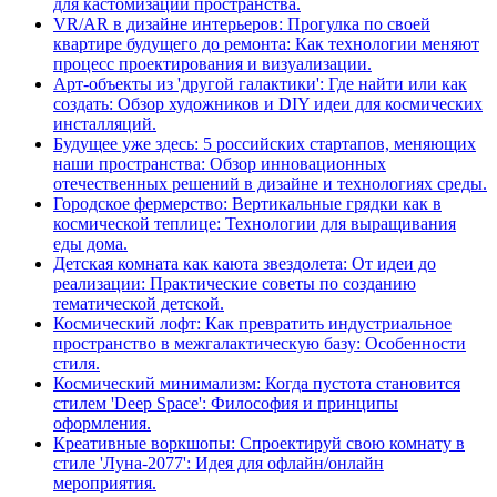
для кастомизации пространства.
VR/AR в дизайне интерьеров: Прогулка по своей
квартире будущего до ремонта: Как технологии меняют
процесс проектирования и визуализации.
Арт-объекты из 'другой галактики': Где найти или как
создать: Обзор художников и DIY идеи для космических
инсталляций.
Будущее уже здесь: 5 российских стартапов, меняющих
наши пространства: Обзор инновационных
отечественных решений в дизайне и технологиях среды.
Городское фермерство: Вертикальные грядки как в
космической теплице: Технологии для выращивания
еды дома.
Детская комната как каюта звездолета: От идеи до
реализации: Практические советы по созданию
тематической детской.
Космический лофт: Как превратить индустриальное
пространство в межгалактическую базу: Особенности
стиля.
Космический минимализм: Когда пустота становится
стилем 'Deep Space': Философия и принципы
оформления.
Креативные воркшопы: Спроектируй свою комнату в
стиле 'Луна-2077': Идея для офлайн/онлайн
мероприятия.