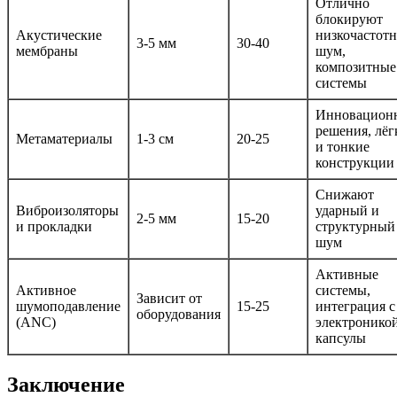
Отлично
блокируют
Акустические
низкочастот
3-5 мм
30-40
мембраны
шум,
композитные
системы
Инновацион
решения, лёг
Метаматериалы
1-3 см
20-25
и тонкие
конструкции
Снижают
Виброизоляторы
ударный и
2-5 мм
15-20
и прокладки
структурный
шум
Активные
Активное
системы,
Зависит от
шумоподавление
15-25
интеграция с
оборудования
(ANC)
электронико
капсулы
Заключение