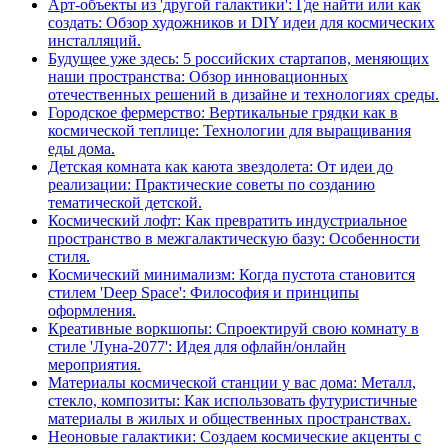
Арт-объекты из 'другой галактики': Где найти или как
создать: Обзор художников и DIY идеи для космических
инсталляций.
Будущее уже здесь: 5 российских стартапов, меняющих
наши пространства: Обзор инновационных
отечественных решений в дизайне и технологиях среды.
Городское фермерство: Вертикальные грядки как в
космической теплице: Технологии для выращивания
еды дома.
Детская комната как каюта звездолета: От идеи до
реализации: Практические советы по созданию
тематической детской.
Космический лофт: Как превратить индустриальное
пространство в межгалактическую базу: Особенности
стиля.
Космический минимализм: Когда пустота становится
стилем 'Deep Space': Философия и принципы
оформления.
Креативные воркшопы: Спроектируй свою комнату в
стиле 'Луна-2077': Идея для офлайн/онлайн
мероприятия.
Материалы космической станции у вас дома: Металл,
стекло, композиты: Как использовать футуристичные
материалы в жилых и общественных пространствах.
Неоновые галактики: Создаем космические акценты с