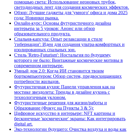
помощью света: Использование неоновых трубок,
светодиодных лент для создания космических эффектов.
Обзор: Лучшие гаджеты для 'умного' офиса и дома 2025
года: Новинки рынка.
Онлайн-курс: Основы футуристичного дизайна
интерьера за 5 уроков: Анонс или обзор
образовательного продукта.
Спальня-капсула: Опыт релаксации в стиле
'гибернации': Идеи для создания ультра-комфортных и
изолированных спальных зон.
Стиль 'Retro-Futurism': Ностальгия по будущему,
которого не было: Винтажные космические мотивы в
современном интерьере.
Умный дом 2.0: Когда ИИ становится твоим
борткомпьютером: Обзор систем, предвосхищающих
потребности жильцов.
Футуристичная кухня: Панели управления как на
мостике звездолета: Тренды в дизайне кухонь с
технологичным уклоном.
Футуристичные решения для жизни/работы и
Образование (Фокус на Пункты 3 & 5):
Цифровое искусство в интерьере: NFT картины и
бесконечные 'космические' экраны: Как интегрировать
digital art.
Эко-технологии будущего: Очистка воздуха и воды как