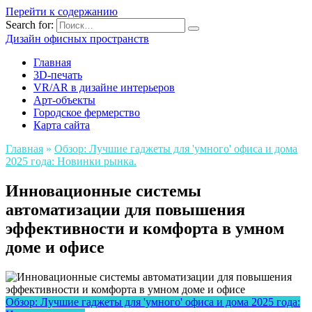
Перейти к содержанию
Search for:
Дизайн офисных пространств
Главная
3D-печать
VR/AR в дизайне интерьеров
Арт-объекты
Городское фермерство
Карта сайта
Главная
»
Обзор: Лучшие гаджеты для 'умного' офиса и дома
2025 года: Новинки рынка.
Инновационные системы
автоматизации для повышения
эффективности и комфорта в умном
доме и офисе
Обзор: Лучшие гаджеты для 'умного' офиса и дома 2025 года: