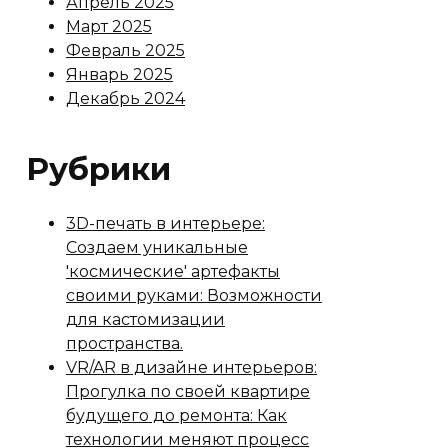
Апрель 2025
Март 2025
Февраль 2025
Январь 2025
Декабрь 2024
Рубрики
3D-печать в интерьере:
Создаем уникальные
'космические' артефакты
своими руками: Возможности
для кастомизации
пространства.
VR/AR в дизайне интерьеров:
Прогулка по своей квартире
будущего до ремонта: Как
технологии меняют процесс