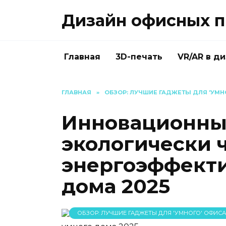
Перейти
Дизайн офисных п
к
содержанию
Главная
3D-печать
VR/AR в д
ГЛАВНАЯ
»
ОБЗОР: ЛУЧШИЕ ГАДЖЕТЫ ДЛЯ 'УМНО
Инновационны
экологически 
энергоэффекти
дома 2025
ОБЗОР: ЛУЧШИЕ ГАДЖЕТЫ ДЛЯ 'УМНОГО' ОФИСА