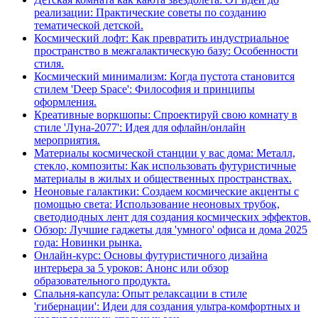
реализации: Практические советы по созданию
тематической детской.
Космический лофт: Как превратить индустриальное
пространство в межгалактическую базу: Особенности
стиля.
Космический минимализм: Когда пустота становится
стилем 'Deep Space': Философия и принципы
оформления.
Креативные воркшопы: Спроектируй свою комнату в
стиле 'Луна-2077': Идея для офлайн/онлайн
мероприятия.
Материалы космической станции у вас дома: Металл,
стекло, композиты: Как использовать футуристичные
материалы в жилых и общественных пространствах.
Неоновые галактики: Создаем космические акценты с
помощью света: Использование неоновых трубок,
светодиодных лент для создания космических эффектов.
Обзор: Лучшие гаджеты для 'умного' офиса и дома 2025
года: Новинки рынка.
Онлайн-курс: Основы футуристичного дизайна
интерьера за 5 уроков: Анонс или обзор
образовательного продукта.
Спальня-капсула: Опыт релаксации в стиле
'гибернации': Идеи для создания ультра-комфортных и