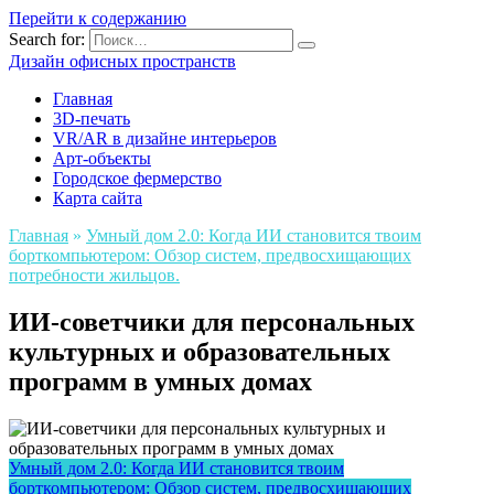
Перейти к содержанию
Search for:
Дизайн офисных пространств
Главная
3D-печать
VR/AR в дизайне интерьеров
Арт-объекты
Городское фермерство
Карта сайта
Главная
»
Умный дом 2.0: Когда ИИ становится твоим
борткомпьютером: Обзор систем, предвосхищающих
потребности жильцов.
ИИ-советчики для персональных
культурных и образовательных
программ в умных домах
Умный дом 2.0: Когда ИИ становится твоим
борткомпьютером: Обзор систем, предвосхищающих