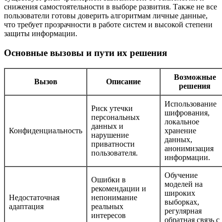
снижения самостоятельности в выборе развития. Также не все
пользователи готовы доверить алгоритмам личные данные,
что требует прозрачности в работе систем и высокой степени
защиты информации.
Основные вызовы и пути их решения
Возможные
Вызов
Описание
решения
Использование
Риск утечки
шифрования,
персональных
локальное
данных и
Конфиденциальность
хранение
нарушение
данных,
приватности
анонимизация
пользователя.
информации.
Обучение
Ошибки в
моделей на
рекомендации и
широких
Недостаточная
непонимание
выборках,
адаптация
реальных
регулярная
интересов
обратная связь с