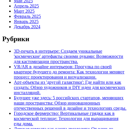
Май 2025
Апрель 2025
Март 2025
Февраль 2025
Январь 2025
Декабрь 2024
Рубрики
3D-печать в интерьере: Создаем уникальные
'космические' артефакты своими руками: Возможности
для кастомизации пространства.
VR/AR в дизайне интерьеров: Прогулка по своей
квартире будущего до ремонта: Как технологии меняют
процесс проектирования и визуализации.
Арт-объекты из 'другой галактики': Где найти или как
создать: Обзор художников и DIY идеи для космических
инсталляций.
Будущее уже здесь: 5 российских стартапов, меняющих
наши пространства: Обзор инновационных
отечественных решений в дизайне и технологиях среды.
Городское фермерство: Вертикальные грядки как в
космической теплице: Технологии для выращивания
еды дома.
Детская комната как каюта звездолета: От идеи до