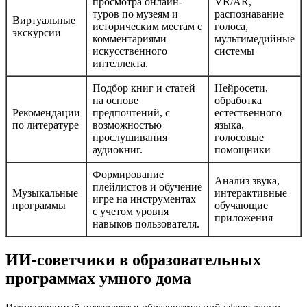
просмотра онлайн-
VR/AR,
туров по музеям и
распознавание
Виртуальные
историческим местам с
голоса,
экскурсии
комментариями
мультимедийные
искусственного
системы
интеллекта.
Подбор книг и статей
Нейросети,
на основе
обработка
Рекомендации
предпочтений, с
естественного
по литературе
возможностью
языка,
прослушивания
голосовые
аудиокниг.
помощники
Формирование
Анализ звука,
плейлистов и обучение
Музыкальные
интерактивные
игре на инструментах
программы
обучающие
с учетом уровня
приложения
навыков пользователя.
ИИ-советчики в образовательных
программах умного дома