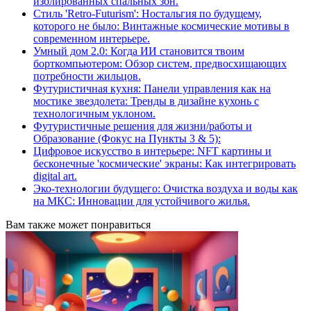
изолированных спальных зон.
Стиль 'Retro-Futurism': Ностальгия по будущему,
которого не было: Винтажные космические мотивы в
современном интерьере.
Умный дом 2.0: Когда ИИ становится твоим
борткомпьютером: Обзор систем, предвосхищающих
потребности жильцов.
Футуристичная кухня: Панели управления как на
мостике звездолета: Тренды в дизайне кухонь с
технологичным уклоном.
Футуристичные решения для жизни/работы и
Образование (Фокус на Пункты 3 & 5):
Цифровое искусство в интерьере: NFT картины и
бесконечные 'космические' экраны: Как интегрировать
digital art.
Эко-технологии будущего: Очистка воздуха и воды как
на МКС: Инновации для устойчивого жилья.
Вам также может понравиться