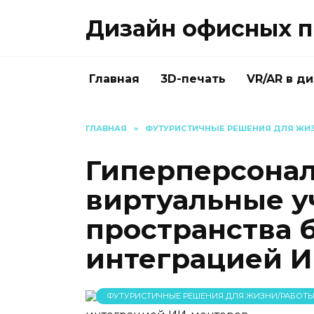
Перейти
Дизайн офисных п
к
содержанию
Главная
3D-печать
VR/AR в д
ГЛАВНАЯ
»
ФУТУРИСТИЧНЫЕ РЕШЕНИЯ ДЛЯ ЖИЗНИ
Гиперперсона
виртуальные 
пространства 
интеграцией 
ФУТУРИСТИЧНЫЕ РЕШЕНИЯ ДЛЯ ЖИЗНИ/РАБОТЫ И