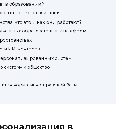
ия в образовании?
нове гиперперсонализации
тва: что это и как они работают?
уальных образовательных платформ
ространствах
сти ИИ-менторов
персонализированных систем
ю систему и общество
вития нормативно-правовой базы
рсонализация в