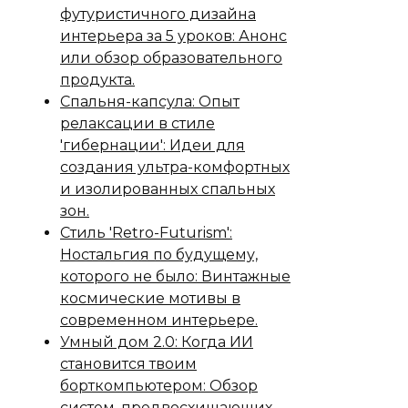
футуристичного дизайна
интерьера за 5 уроков: Анонс
или обзор образовательного
продукта.
Спальня-капсула: Опыт
релаксации в стиле
'гибернации': Идеи для
создания ультра-комфортных
и изолированных спальных
зон.
Стиль 'Retro-Futurism':
Ностальгия по будущему,
которого не было: Винтажные
космические мотивы в
современном интерьере.
Умный дом 2.0: Когда ИИ
становится твоим
борткомпьютером: Обзор
систем, предвосхищающих