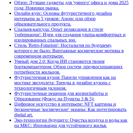
Обзор: Лучшие гаджеты для 'умного' офиса и дома 2025
года: Новинки рынка.
Онлайн-курс: Основы футуристичного дизайна
интерьера за 5 уроков: Анонс или обзор
образовательного продукта.
Спальня-капсула: Опыт релаксации в стиле
'гибернации': Идеи для создания ультра-комфортных и
изолированных спальных зон.
Стиль 'Retro-Futurism': Ностальгия по будущему,
которого не было: Винтажные космические мотивы в
современном интерьере.
Умный дом 2.0: Когда ИИ становится твоим
борткомпьютером: Обзор систем, предвосхищающих
потребности жильцов.
Футуристичная кухня: Панели управления как на
мостике звездолета: Тренды в дизайне кухонь с
технологичным уклоном.
Футуристичные решения для жизни/работы и
Образование (Фокус на Пункты 3 & 5):
Цифровое искусство в интерьере: NFT картины и
бесконечные 'космические' экраны: Как интегрировать
digital art.
Эко-технологии будущего: Очистка воздуха и воды как
на МКС: Инновации для устойчивого жилья.