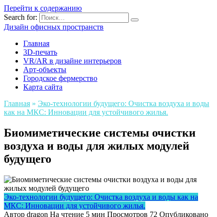
Перейти к содержанию
Search for:
Дизайн офисных пространств
Главная
3D-печать
VR/AR в дизайне интерьеров
Арт-объекты
Городское фермерство
Карта сайта
Главная
»
Эко-технологии будущего: Очистка воздуха и воды
как на МКС: Инновации для устойчивого жилья.
Биомиметические системы очистки
воздуха и воды для жилых модулей
будущего
Эко-технологии будущего: Очистка воздуха и воды как на
МКС: Инновации для устойчивого жилья.
Автор
dragon
На чтение
5 мин
Просмотров
72
Опубликовано