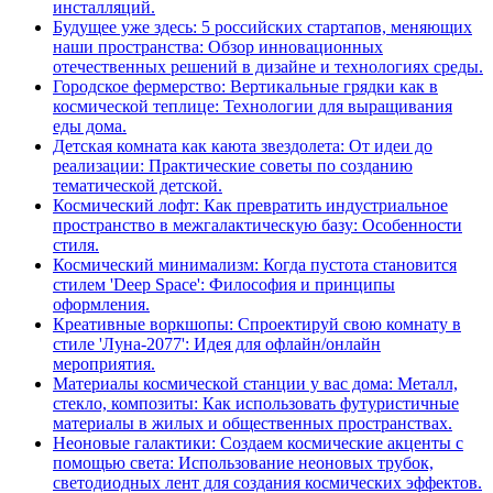
инсталляций.
Будущее уже здесь: 5 российских стартапов, меняющих
наши пространства: Обзор инновационных
отечественных решений в дизайне и технологиях среды.
Городское фермерство: Вертикальные грядки как в
космической теплице: Технологии для выращивания
еды дома.
Детская комната как каюта звездолета: От идеи до
реализации: Практические советы по созданию
тематической детской.
Космический лофт: Как превратить индустриальное
пространство в межгалактическую базу: Особенности
стиля.
Космический минимализм: Когда пустота становится
стилем 'Deep Space': Философия и принципы
оформления.
Креативные воркшопы: Спроектируй свою комнату в
стиле 'Луна-2077': Идея для офлайн/онлайн
мероприятия.
Материалы космической станции у вас дома: Металл,
стекло, композиты: Как использовать футуристичные
материалы в жилых и общественных пространствах.
Неоновые галактики: Создаем космические акценты с
помощью света: Использование неоновых трубок,
светодиодных лент для создания космических эффектов.