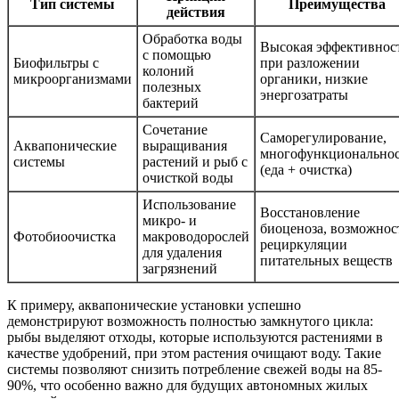
Тип системы
Преимущества
действия
Обработка воды
Высокая эффективнос
с помощью
Биофильтры с
при разложении
колоний
микроорганизмами
органики, низкие
полезных
энергозатраты
бактерий
Сочетание
Саморегулирование,
Аквапонические
выращивания
многофункциональнос
системы
растений и рыб с
(еда + очистка)
очисткой воды
Использование
Восстановление
микро- и
биоценоза, возможнос
Фотобиоочистка
макроводорослей
рециркуляции
для удаления
питательных веществ
загрязнений
К примеру, аквапонические установки успешно
демонстрируют возможность полностью замкнутого цикла:
рыбы выделяют отходы, которые используются растениями в
качестве удобрений, при этом растения очищают воду. Такие
системы позволяют снизить потребление свежей воды на 85-
90%, что особенно важно для будущих автономных жилых